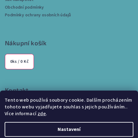
t
Obchodní podmínky
í
Podmínky ochrany osobních údajů
Nákupní košík
0
ks /
0 Kč
Kontakt
Tento web používá soubory cookie. Dalším procházením
info
@
internetparfem.cz
tohoto webu vyjadřujete souhlas s jejich používáním..
603 100 829
Více informací
zde
.
Nastavení