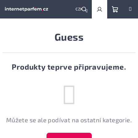
Přejít
na
CZK
obsah
Nákupní
Hledat
Přihlášení
Guess
košík
Produkty teprve připravujeme.
Můžete se ale podívat na ostatní kategorie.