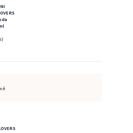
NI
LOVERS
voda
ml
s)
ně
LOVERS