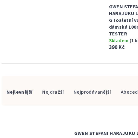
GWEN STEFA
HARAJUKU 
G toaletní 
dàmská 100
TESTER
Skladem
(1 k
390 Kč
Ř
Nejlevnější
Nejdražší
Nejprodávanější
Abeced
a
z
V
e
ý
n
GWEN STEFANI HARAJUKU 