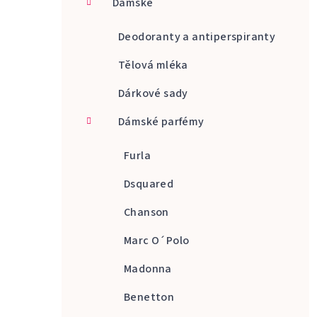
Dámské
a
n
Deodoranty a antiperspiranty
n
Tělová mléka
í
Dárkové sady
p
Dámské parfémy
a
Furla
n
Dsquared
e
Chanson
l
Marc O´Polo
Madonna
Benetton