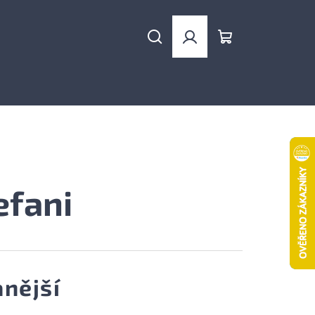
Hledat
Přihlášení
Nákupní
košík
efani
nější