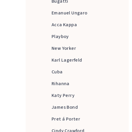
Bugatti
Emanuel Ungaro
Acca Kappa
Playboy
New Yorker
Karl Lagerfeld
Cuba
Rihanna
Katy Perry
James Bond
Pret á Porter
Cindy Crawford