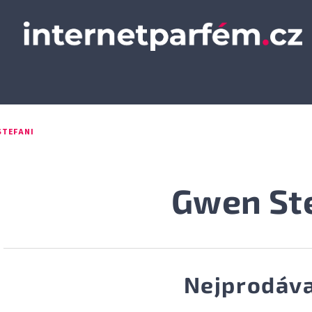
STEFANI
Gwen St
Nejprodáva