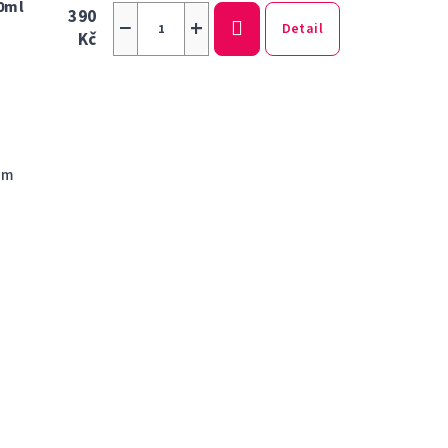
0ml
390
−
+
Detail
Kč
em