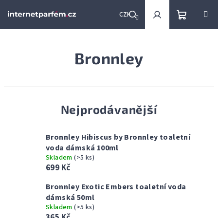
Přejít
na
CZK
obsah
Nákupní
Hledat
Přihlášení
Bronnley
košík
Nejprodávanější
Bronnley Hibiscus by Bronnley toaletní
voda dámská 100ml
Skladem
(>5 ks)
699 Kč
Bronnley Exotic Embers toaletní voda
dámská 50ml
Skladem
(>5 ks)
365 Kč