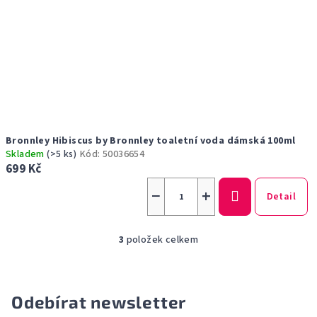
Bronnley Hibiscus by Bronnley toaletní voda dámská 100ml
Skladem
(>5 ks)
Kód:
50036654
699 Kč
−
+
Detail
3
položek celkem
O
v
l
á
Odebírat newsletter
d