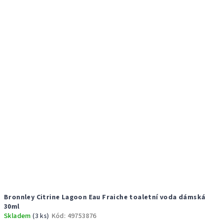
ý
d
p
u
i
k
s
t
p
ů
r
o
d
u
k
t
ů
Bronnley Citrine Lagoon Eau Fraiche toaletní voda dámská
30ml
Skladem
(3 ks)
Kód:
49753876