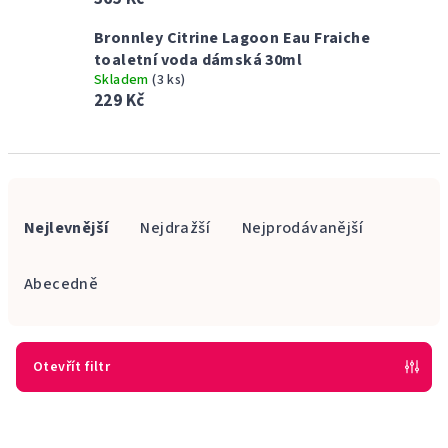
Bronnley Citrine Lagoon Eau Fraiche
toaletní voda dámská 30ml
Skladem
(3 ks)
229 Kč
Ř
a
Nejlevnější
Nejdražší
Nejprodávanější
z
e
Abecedně
n
í
p
Otevřít filtr
r
V
o