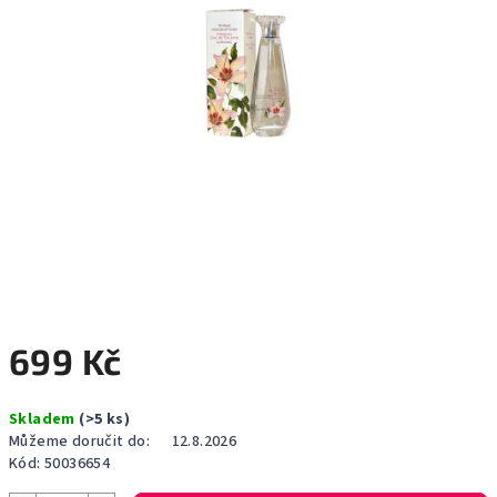
699 Kč
Měrná
Skladem
(>5 ks)
cena:
Můžeme doručit do:
12.8.2026
Kód:
50036654