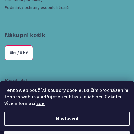
Obchodní podmínky
í
Podmínky ochrany osobních údajů
Nákupní košík
0
ks /
0 Kč
Kontakt
Tento web používá soubory cookie. Dalším procházením
info
@
internetparfem.cz
tohoto webu vyjadřujete souhlas s jejich používáním..
603 100 829
Více informací
zde
.
Nastavení
Copyright 2026
Internetparfem.cz
. Všechna práva vyhrazena.