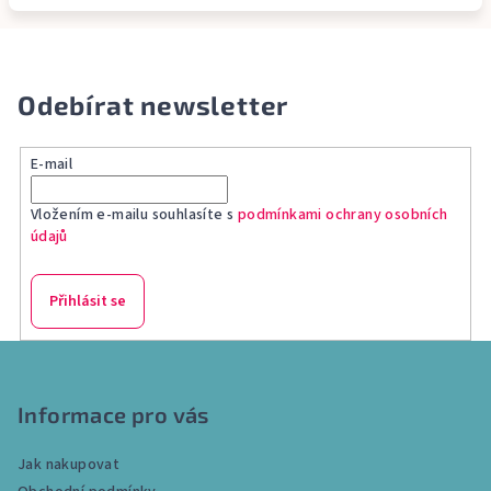
Odebírat newsletter
E-mail
Vložením e-mailu souhlasíte s
podmínkami ochrany osobních
údajů
Přihlásit se
Z
á
p
Informace pro vás
a
Jak nakupovat
t