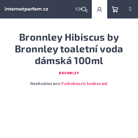
Přejít
na
CZK
obsah
Nákupní
Hledat
Přihlášení
Bronnley Hibiscus by
košík
Bronnley toaletní voda
dámská 100ml
BRONNLEY
Průměrné
Neohodnoceno
Podrobnosti hodnocení
hodnocení
produktu
je
0,0
z
5
hvězdiček.