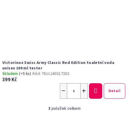
Victorinox Swiss Army Classic Red Edition toaletní voda
unisex 100 ml tester
Skladem
(>5 ks)
Kód:
7611160217202
399 Kč
−
+
Detail
3
položek celkem
O
v
l