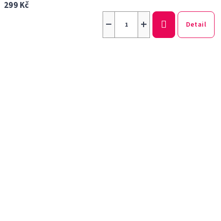
299 Kč
−
+
Detail