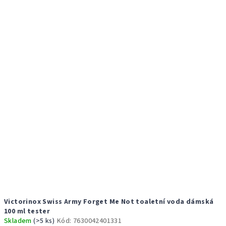
ý
d
p
u
i
k
s
t
p
ů
r
o
d
u
k
t
ů
Victorinox Swiss Army Forget Me Not toaletní voda dámská
100 ml tester
Skladem
(>5 ks)
Kód:
7630042401331