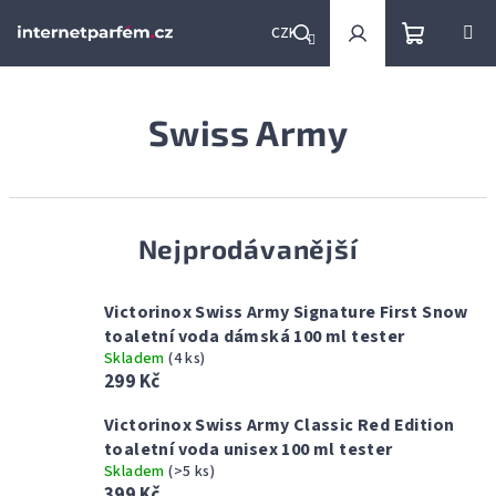
Přejít
na
CZK
obsah
Nákupní
Hledat
Přihlášení
Swiss Army
košík
Nejprodávanější
Victorinox Swiss Army Signature First Snow
toaletní voda dámská 100 ml tester
Skladem
(4 ks)
299 Kč
Victorinox Swiss Army Classic Red Edition
toaletní voda unisex 100 ml tester
Skladem
(>5 ks)
399 Kč