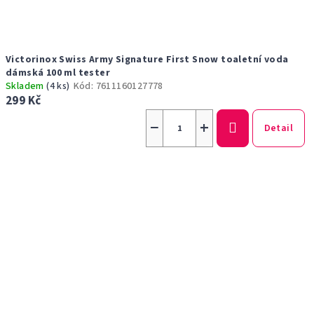
Victorinox Swiss Army Signature First Snow toaletní voda
dámská 100 ml tester
Skladem
(4 ks)
Kód:
7611160127778
299 Kč
−
+
Detail