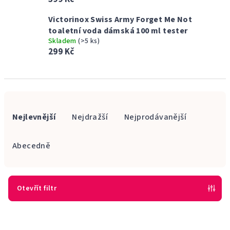
Victorinox Swiss Army Forget Me Not
toaletní voda dámská 100 ml tester
Skladem
(>5 ks)
299 Kč
Ř
a
Nejlevnější
Nejdražší
Nejprodávanější
z
e
Abecedně
n
í
p
Otevřít filtr
r
V
o