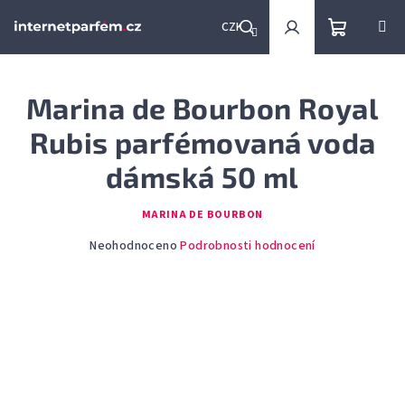
Přejít
na
CZK
obsah
Nákupní
Hledat
Přihlášení
Marina de Bourbon Royal
košík
Rubis parfémovaná voda
dámská 50 ml
MARINA DE BOURBON
Průměrné
Neohodnoceno
Podrobnosti hodnocení
hodnocení
produktu
je
0,0
z
5
hvězdiček.