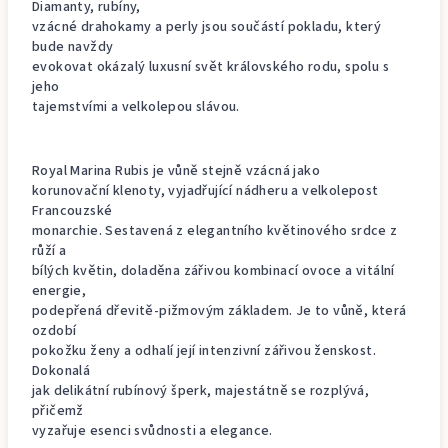
Diamanty, rubíny,
vzácné drahokamy a perly jsou součástí pokladu, který
bude navždy
evokovat okázalý luxusní svět královského rodu, spolu s
jeho
tajemstvími a velkolepou slávou.
Royal Marina Rubis je vůně stejně vzácná jako
korunovační klenoty, vyjadřující nádheru a velkolepost
Francouzské
monarchie. Sestavená z elegantního květinového srdce z
růží a
bílých květin, doladěna zářivou kombinací ovoce a vitální
energie,
podepřená dřevitě-pižmovým základem. Je to vůně, která
ozdobí
pokožku ženy a odhalí její intenzivní zářivou ženskost.
Dokonalá
jak delikátní rubínový šperk, majestátně se rozplývá,
přičemž
vyzařuje esenci svůdnosti a elegance.