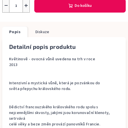
−
+
Do košíku
Popis
Diskuze
Detailní popis produktu
Květinově - ovocná vůně uvedena na trh v roce
2013
Intenzivní a mystická vůně, která je pozvánkou do
světa přepychu královského rodu.
Dědictví francouzského královského rodu spolu s
nejcennějšími skvosty, jakými jsou korunovační klenoty,
setrvává
celé věky a beze změn provází panovníků Francie.