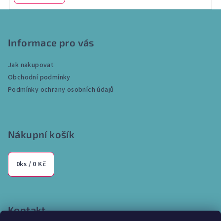
Z
á
p
Informace pro vás
a
Jak nakupovat
t
Obchodní podmínky
í
Podmínky ochrany osobních údajů
Nákupní košík
0
ks /
0 Kč
Kontakt