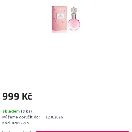
999 Kč
Měrná
Skladem
(3 ks)
cena:
Můžeme doručit do:
12.8.2026
Kód:
42857215