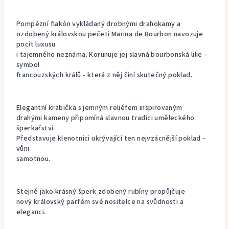
Pompézní flakón vykládaný drobnými drahokamy a
ozdobený královskou pečetí Marina de Bourbon navozuje
pocit luxusu
i tajemného neznáma. Korunuje jej slavná bourbonská lilie –
symbol
francouzských králů - která z něj činí skutečný poklad.
Elegantní krabička s jemným reliéfem inspirovaným
drahými kameny připomíná slavnou tradici uměleckého
šperkařství.
Představuje klenotnici ukrývající ten nejvzácnější poklad –
vůni
samotnou.
Stejně jako krásný šperk zdobený rubíny propůjčuje
nový královský parfém své nositelce na svůdnosti a
eleganci.