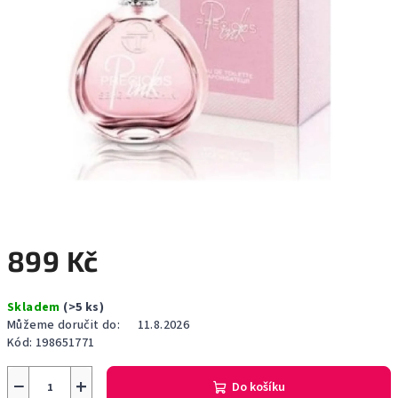
899 Kč
Měrná
Skladem
(>5 ks)
cena:
Můžeme doručit do:
11.8.2026
Kód:
198651771
−
+
Do košíku