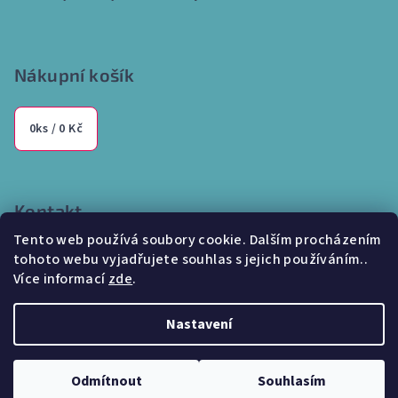
Nákupní košík
0
ks /
0 Kč
Kontakt
Tento web používá soubory cookie. Dalším procházením
info
@
internetparfem.cz
tohoto webu vyjadřujete souhlas s jejich používáním..
603 100 829
Více informací
zde
.
Nastavení
Copyright 2026
Internetparfem.cz
. Všechna práva vyhrazena.
Odmítnout
Souhlasím