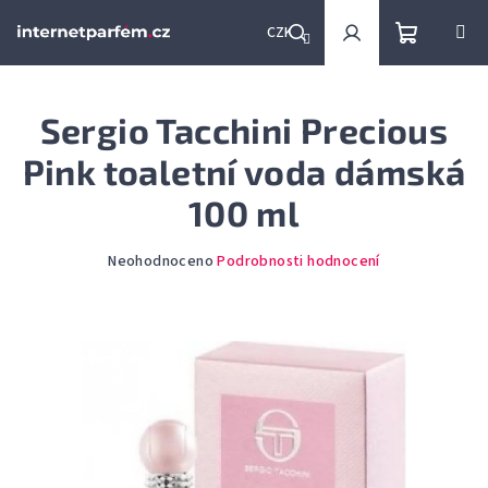
Přejít
na
CZK
obsah
Nákupní
Hledat
Přihlášení
Sergio Tacchini Precious
košík
Pink toaletní voda dámská
100 ml
Průměrné
Neohodnoceno
Podrobnosti hodnocení
hodnocení
produktu
je
0,0
z
5
hvězdiček.