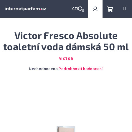
Přejít
na
CZK
obsah
Nákupní
Hledat
Přihlášení
Victor Fresco Absolute
košík
toaletní voda dámská 50 ml
VICTOR
Průměrné
Neohodnoceno
Podrobnosti hodnocení
hodnocení
produktu
je
0,0
z
5
hvězdiček.