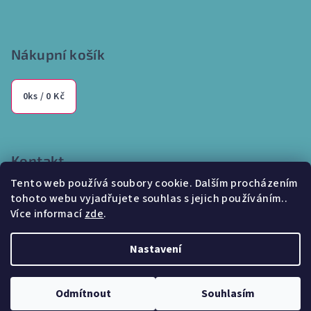
Nákupní košík
0
ks /
0 Kč
Kontakt
Tento web používá soubory cookie. Dalším procházením
info
@
internetparfem.cz
tohoto webu vyjadřujete souhlas s jejich používáním..
603 100 829
Více informací
zde
.
Nastavení
Copyright 2026
Internetparfem.cz
. Všechna práva vyhrazena.
Odmítnout
Souhlasím
Vytvořil Shoptet