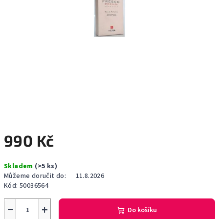
990 Kč
Měrná
Skladem
(>5 ks)
cena:
Můžeme doručit do:
11.8.2026
Kód:
50036564
−
+
Do košíku