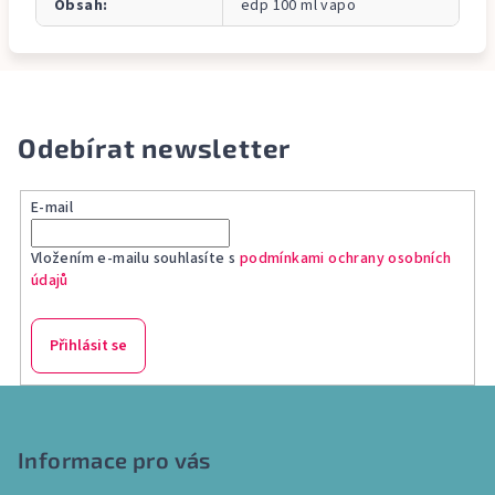
Obsah
:
edp 100 ml vapo
Odebírat newsletter
E-mail
Vložením e-mailu souhlasíte s
podmínkami ochrany osobních
údajů
Přihlásit se
Z
á
p
Informace pro vás
a