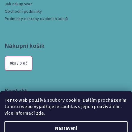
Jak nakupovat
t
Obchodní podmínky
í
Podmínky ochrany osobních údajů
Nákupní košík
0
ks /
0 Kč
Kontakt
Tento web používá soubory cookie. Dalším procházením
info
@
internetparfem.cz
tohoto webu vyjadřujete souhlas s jejich používáním..
603 100 829
Více informací
zde
.
Nastavení