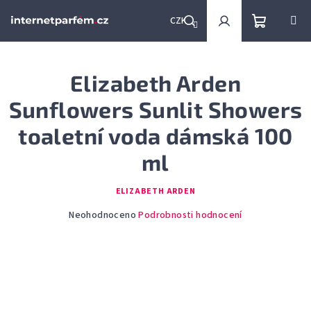
Přejít
na
CZK
obsah
Nákupní
Hledat
Přihlášení
Elizabeth Arden
košík
Sunflowers Sunlit Showers
toaletní voda dámská 100
ml
ELIZABETH ARDEN
Průměrné
Neohodnoceno
Podrobnosti hodnocení
hodnocení
produktu
je
0,0
z
5