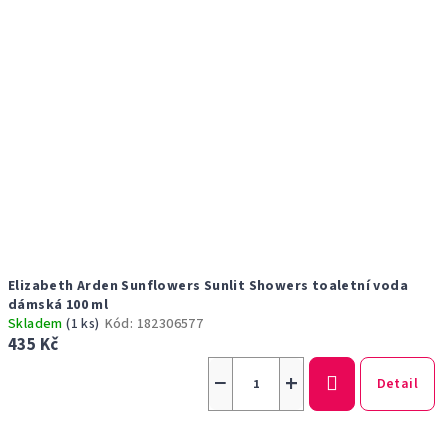
Elizabeth Arden Sunflowers Sunlit Showers toaletní voda
dámská 100 ml
Skladem
(1 ks)
Kód:
182306577
435 Kč
−
+
Detail