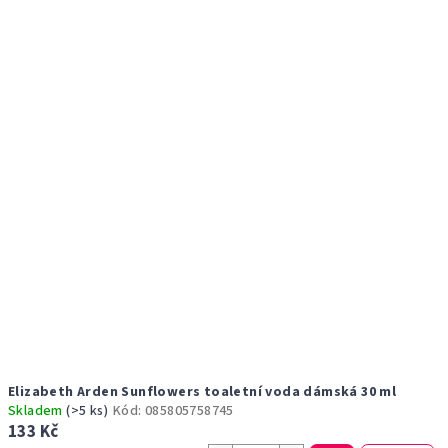
r
p
o
i
d
s
u
p
k
r
t
o
ů
d
u
k
t
ů
Elizabeth Arden Sunflowers toaletní voda dámská 30 ml
Skladem
(>5 ks)
Kód:
085805758745
133 Kč