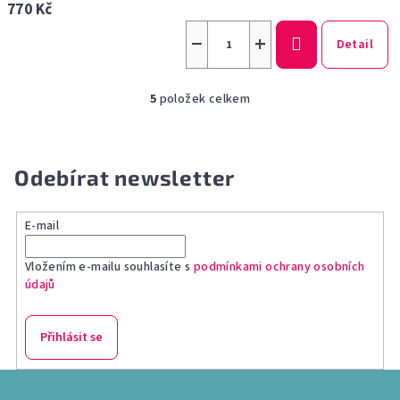
770 Kč
−
+
Detail
5
položek celkem
O
v
l
á
Odebírat newsletter
d
a
E-mail
c
í
Vložením e-mailu souhlasíte s
podmínkami ochrany osobních
p
údajů
r
v
k
Přihlásit se
y
v
Z
ý