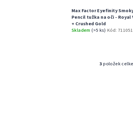
Max Factor Eyefinity Smok
Pencil tužka na oči - Royal 
+ Crushed Gold
Skladem
(>5 ks)
Kód:
711051
3
položek celk
O
v
l
á
d
a
c
í