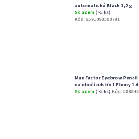
p
í
automatická Black 1,2 g
i
Skladem
(>5 ks)
p
Kód:
8591098500791
s
r
p
o
r
d
o
u
d
k
Max Factor Eyebrow Pencil
u
t
na obočí odstín 1 Ebony 1.4
Skladem
(>5 ks)
Kód:
508848
k
ů
t
ů