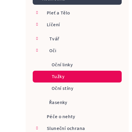
a
Pleť a Tělo
n
Líčení
n
í
Tvář
p
Oči
a
Oční linky
n
Tužky
e
Oční stíny
l
Řasenky
Péče o nehty
Sluneční ochrana