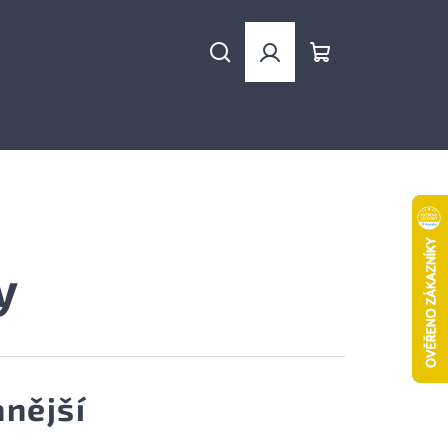
Hledat
Přihlášení
Nákupní
košík
y
nější