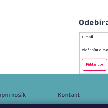
Odebír
E-mail
Vložením e-mai
Přihlásit se
pní košík
Kontakt
info
@
internetparfem.cz