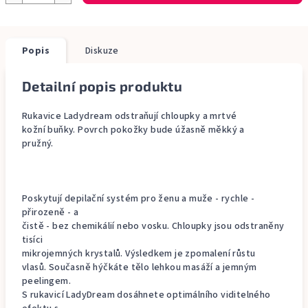
Popis
Diskuze
Detailní popis produktu
Rukavice Ladydream odstraňují chloupky a mrtvé
kožní buňky. Povrch pokožky bude úžasně měkký a
pružný.
Poskytují depilační systém pro ženu a muže - rychle -
přirozeně - a
čistě - bez chemikálií nebo vosku. Chloupky jsou odstraněny
tisíci
mikrojemných krystalů. Výsledkem je zpomalení růstu
vlasů. Současně hýčkáte tělo lehkou masáží a jemným
peelingem.
S rukavicí LadyDream dosáhnete optimálního viditelného