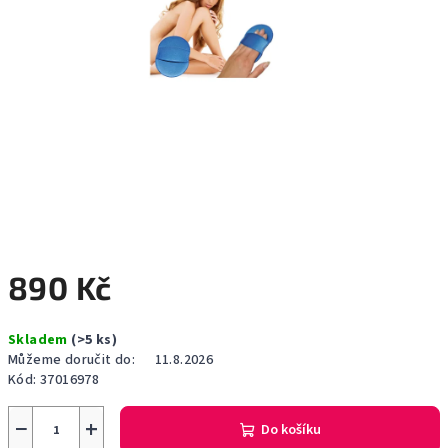
890 Kč
Měrná
Skladem
(>5 ks)
cena:
Můžeme doručit do:
11.8.2026
Kód:
37016978
−
+
Do košíku