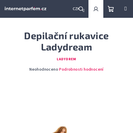
Přejít
na
CZK
obsah
Nákupní
Hledat
Přihlášení
Depilační rukavice
košík
Ladydream
LADYDREM
Průměrné
Neohodnoceno
Podrobnosti hodnocení
hodnocení
produktu
je
0,0
z
5
hvězdiček.