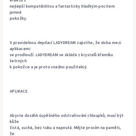
efektu s
nejlepší kompatibilitou a fantasticky hladkým pocitem
jemné
pokožky.
S pravidelnou depilací LADYDREAM zajistíte, že doba mezi
aplikacemi
se prodlouží. LADYDREAM se skládá z krystalů křemíku
šetrných
k pokožce a je proto snadno použitelný.
APLIKACE
Abyste dosáhli úspěšného odstraňování chloupků, musí být
kůže
čistá, suchá, bez tuku a napnutá. Mějte prosím na paměti,
že