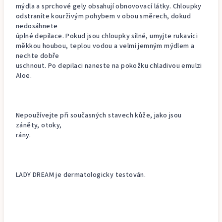
mýdla a sprchové gely obsahují obnovovací látky. Chloupky
odstraníte kourživým pohybem v obou směrech, dokud
nedosáhnete
úplné depilace. Pokud jsou chloupky silné, umyjte rukavici
měkkou houbou, teplou vodou a velmi jemným mýdlem a
nechte dobře
uschnout. Po depilaci naneste na pokožku chladivou emulzi
Aloe.
Nepoužívejte při současných stavech kůže, jako jsou
záněty, otoky,
rány.
LADY DREAM je dermatologicky testován.