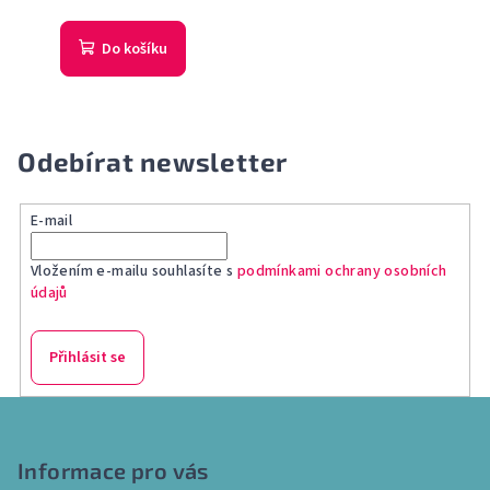
Do košíku
Odebírat newsletter
E-mail
Vložením e-mailu souhlasíte s
podmínkami ochrany osobních
údajů
Přihlásit se
Z
á
p
Informace pro vás