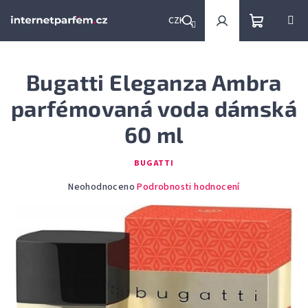
Přejít
na
CZK
obsah
Nákupní
Hledat
Přihlášení
Bugatti Eleganza Ambra
košík
parfémovaná voda dámská
60 ml
BUGATTI
Průměrné
Neohodnoceno
Podrobnosti hodnocení
hodnocení
produktu
je
0,0
z
5
hvězdiček.