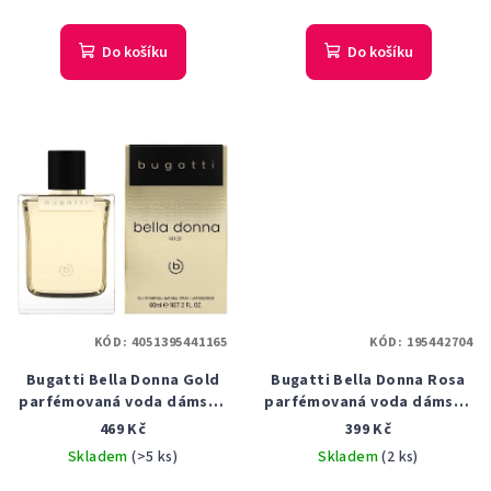
Do košíku
Do košíku
KÓD:
4051395441165
KÓD:
195442704
Bugatti Bella Donna Gold
Bugatti Bella Donna Rosa
parfémovaná voda dámská
parfémovaná voda dámská
60 ml
60 ml tester
469 Kč
399 Kč
Skladem
(>5 ks)
Skladem
(2 ks)