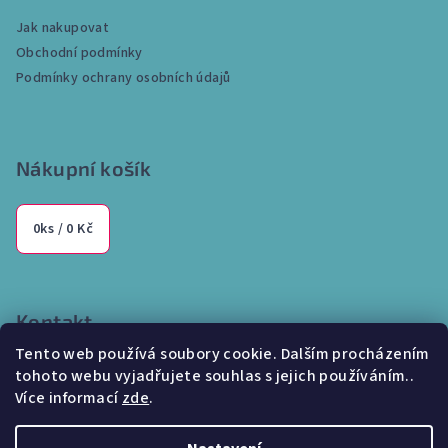
a
Jak nakupovat
t
Obchodní podmínky
í
Podmínky ochrany osobních údajů
Nákupní košík
0
ks /
0 Kč
Kontakt
Tento web používá soubory cookie. Dalším procházením
info
@
internetparfem.cz
tohoto webu vyjadřujete souhlas s jejich používáním..
603 100 829
Více informací
zde
.