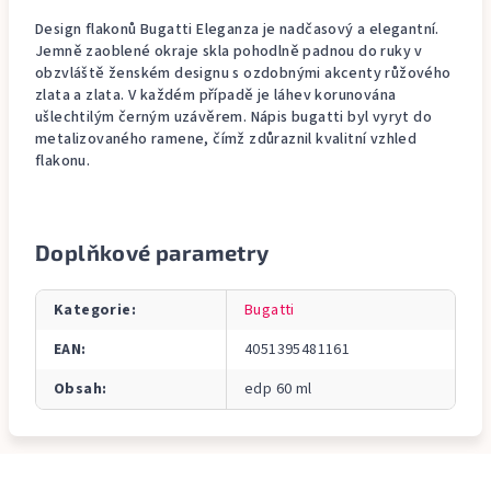
Design flakonů Bugatti Eleganza je nadčasový a elegantní.
Jemně zaoblené okraje skla pohodlně padnou do ruky v
obzvláště ženském designu s ozdobnými akcenty růžového
zlata a zlata. V každém případě je láhev korunována
ušlechtilým černým uzávěrem. Nápis bugatti byl vyryt do
metalizovaného ramene, čímž zdůraznil kvalitní vzhled
flakonu.
Doplňkové parametry
Kategorie
:
Bugatti
EAN
:
4051395481161
Obsah
:
edp 60 ml