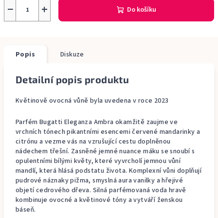
−
+
Do košíku
Popis
Diskuze
Detailní popis produktu
Květinově ovocná vůně byla uvedena v roce 2023
Parfém Bugatti Eleganza Ambra okamžitě zaujme ve
vrchních tónech pikantními esencemi červené mandarinky a
citrónu a vezme vás na vzrušující cestu doplněnou
nádechem třešní. Zasněné jemné nuance máku se snoubí s
opulentními bílými květy, které vyvrcholí jemnou vůní
mandlí, která hlásá podstatu života. Komplexní vůni doplňují
pudrové náznaky pižma, smyslná aura vanilky a hřejivé
objetí cedrového dřeva. Silná parfémovaná voda hravě
kombinuje ovocné a květinové tóny a vytváří ženskou
báseň.