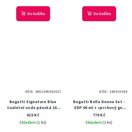
Do košíku
Do košíku
KÓD:
4051395402517
KÓD:
195425544
Bugatti Signature Blue
Bugatti Bella Donna Set -
toaletní voda pánská 100
EDP 60 ml + sprchový gel
ml + sh. gel 200 ml dárková
100 ml Dárková sada
615 Kč
770 Kč
sada
Skladem
(1 ks)
Skladem
(2 ks)