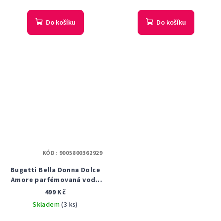
Do košíku
Do košíku
KÓD:
9005800362929
Bugatti Bella Donna Dolce
Amore parfémovaná voda
dámská 60 ml
499 Kč
Skladem
(3 ks)