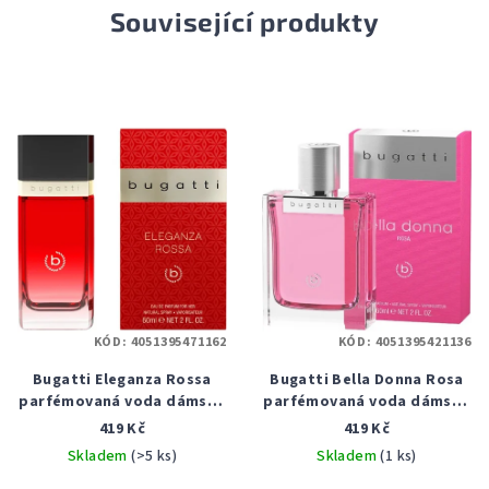
Související produkty
KÓD:
4051395471162
KÓD:
4051395421136
Bugatti Eleganza Rossa
Bugatti Bella Donna Rosa
parfémovaná voda dámská
parfémovaná voda dámská
60 ml
60 ml
419 Kč
419 Kč
Skladem
(>5 ks)
Skladem
(1 ks)