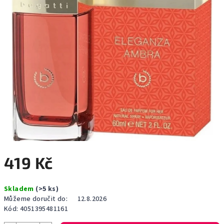
419 Kč
Měrná
Skladem
(>5 ks)
cena:
Můžeme doručit do:
12.8.2026
Kód:
4051395481161