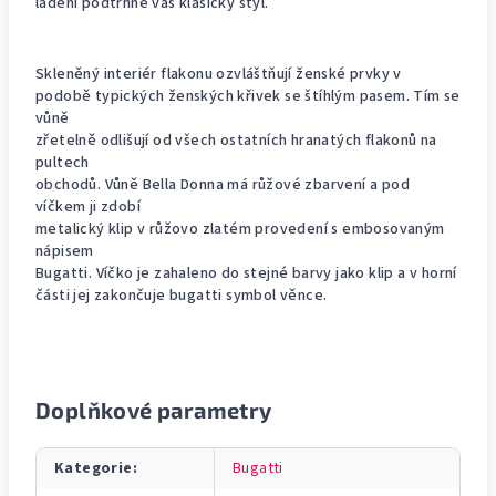
ladění podtrhne vás klasický styl.
Skleněný interiér flakonu ozvláštňují ženské prvky v
podobě typických ženských křivek se štíhlým pasem. Tím se
vůně
zřetelně odlišují od všech ostatních hranatých flakonů na
pultech
obchodů. Vůně Bella Donna má růžové zbarvení a pod
víčkem ji zdobí
metalický klip v růžovo zlatém provedení s embosovaným
nápisem
Bugatti. Víčko je zahaleno do stejné barvy jako klip a v horní
části jej zakončuje bugatti symbol věnce.
Doplňkové parametry
Kategorie
:
Bugatti