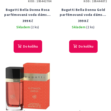
KÓD:
195442704
KÓD:
195444072
Bugatti Bella Donna Rosa
Bugatti Bella Donna Gold
parfémovaná voda dámská
parfémovaná voda dámská
60 ml tester
60 ml tester
399 Kč
399 Kč
Skladem
(2 ks)
Skladem
(2 ks)
Do košíku
Do košíku