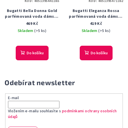
KÓD:
4051395441165
KÓD:
4051395471162
Bugatti Bella Donna Gold
Bugatti Eleganza Rossa
parfémovaná voda dámská
parfémovaná voda dámská
60 ml
60 ml
469 Kč
419 Kč
Skladem
(>5 ks)
Skladem
(>5 ks)
Do košíku
Do košíku
Odebírat newsletter
E-mail
Vložením e-mailu souhlasíte s
podmínkami ochrany osobních
údajů