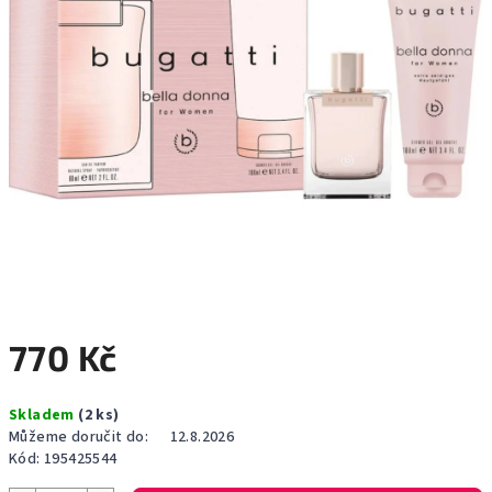
770 Kč
Měrná
Skladem
(2 ks)
cena:
Můžeme doručit do:
12.8.2026
Kód:
195425544