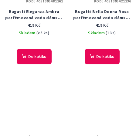
KÓD:
4051395481161
KÓD:
4051395421136
Bugatti Eleganza Ambra
Bugatti Bella Donna Rosa
parfémovaná voda dámská
parfémovaná voda dámská
60 ml
60 ml
419 Kč
419 Kč
Skladem
(>5 ks)
Skladem
(1 ks)
Do košíku
Do košíku