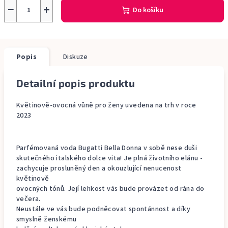
−
+
Do košíku
Popis
Diskuze
Detailní popis produktu
Květinově-ovocná vůně pro ženy uvedena na trh v roce
2023
Parfémovaná voda Bugatti Bella Donna v sobě nese duši
skutečného italského dolce vita! Je plná životního elánu -
zachycuje prosluněný den a okouzlující nenucenost
květinově
ovocných tónů. Její lehkost vás bude provázet od rána do
večera.
Neustále ve vás bude podněcovat spontánnost a díky
smyslně ženskému