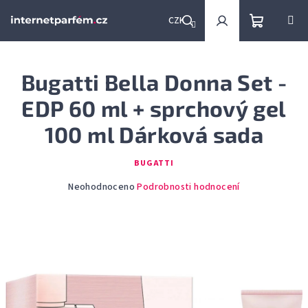
Přejít
na
CZK
obsah
Nákupní
Hledat
Přihlášení
Bugatti Bella Donna Set -
košík
EDP 60 ml + sprchový gel
100 ml Dárková sada
BUGATTI
Průměrné
Neohodnoceno
Podrobnosti hodnocení
hodnocení
produktu
je
0,0
z
5
hvězdiček.