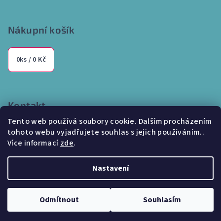
Nákupní košík
0
ks /
0 Kč
Kontakt
Tento web používá soubory cookie. Dalším procházením
info
@
internetparfem.cz
tohoto webu vyjadřujete souhlas s jejich používáním..
603 100 829
Více informací
zde
.
Nastavení
Copyright 2026
Internetparfem.cz
. Všechna práva vyhrazena.
Odmítnout
Souhlasím
Vytvořil Shoptet