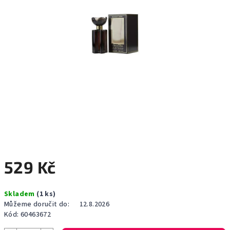
529 Kč
Měrná
Skladem
(1 ks)
cena:
Můžeme doručit do:
12.8.2026
Kód:
60463672