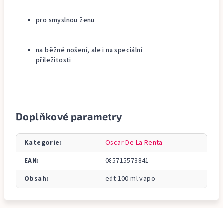
pro smyslnou ženu
na běžné nošení, ale i na speciální
příležitosti
Doplňkové parametry
Kategorie
:
Oscar De La Renta
EAN
:
085715573841
Obsah
:
edt 100 ml vapo