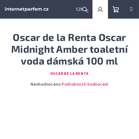
Přejít
na
CZK
obsah
Nákupní
Hledat
Přihlášení
Oscar de la Renta Oscar
košík
Midnight Amber toaletní
voda dámská 100 ml
OSCAR DE LA RENTA
Průměrné
Neohodnoceno
Podrobnosti hodnocení
hodnocení
produktu
je
0,0
z
5
hvězdiček.