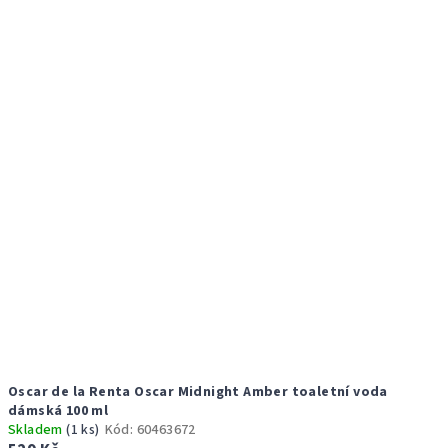
r
p
o
i
d
s
u
p
k
r
t
o
ů
d
u
k
t
ů
Oscar de la Renta Oscar Midnight Amber toaletní voda
dámská 100 ml
Skladem
(1 ks)
Kód:
60463672