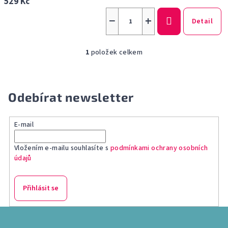
529 Kč
−
+
Detail
1
položek celkem
O
v
l
á
Odebírat newsletter
d
a
E-mail
c
í
Vložením e-mailu souhlasíte s
podmínkami ochrany osobních
p
údajů
r
v
k
Přihlásit se
y
v
Z
ý
á