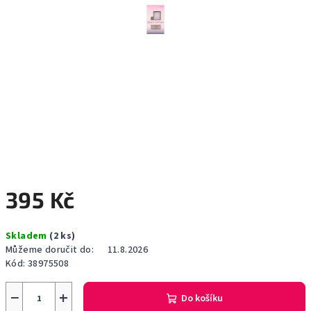
395 Kč
Měrná
Skladem
(2 ks)
cena:
Můžeme doručit do:
11.8.2026
Kód:
38975508
−
+
Do košíku