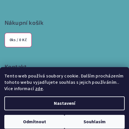
Nákupní košík
0
ks /
0 Kč
Kontakt
Tento web používá soubory cookie. Dalším procházením
info
@
internetparfem.cz
tohoto webu vyjadřujete souhlas s jejich používáním..
603 100 829
Více informací
zde
.
Nastavení
Copyright 2026
Internetparfem.cz
. Všechna práva vyhrazena.
Odmítnout
Souhlasím
Vytvořil Shoptet