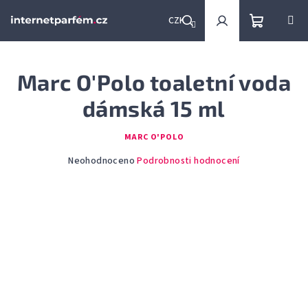
Přejít
na
CZK
obsah
Nákupní
Hledat
Přihlášení
Marc O'Polo toaletní voda
košík
dámská 15 ml
MARC O'POLO
Průměrné
Neohodnoceno
Podrobnosti hodnocení
hodnocení
produktu
je
0,0
z
5
hvězdiček.