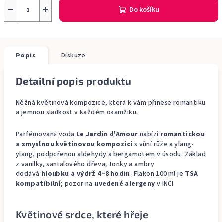
−
+
Do košíku
Popis
Diskuze
Detailní popis produktu
Něžná květinová kompozice, která k vám přinese romantiku
a jemnou sladkost v každém okamžiku.
Parfémovaná voda
Le Jardin d'Amour
nabízí
romantickou
a smyslnou květinovou kompozici
s vůní růže a ylang-
ylang, podpořenou aldehydy a bergamotem v úvodu. Základ
z vanilky, santalového dřeva, tonky a ambry
dodává
hloubku a výdrž 4–8 hodin
. Flakon 100 ml je
TSA
kompatibilní
; pozor na
uvedené alergeny
v INCI.
Květinové srdce, které hřeje