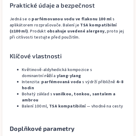
Praktické údaje a bezpečnost
Jedná se o
parfémovanou vodu ve flakonu 100 ml
s
aplikátorem rozprašovače. Balení je
TSA kompatibilní
(≤100 ml)
. Produkt
obsahuje uvedené alergeny
, proto jej
při citlivosti testujte před použitím.
Klíčové vlastnosti
Květinově-aldyhedická kompozice s
dominantní
růží
a
ylang-ylang
Intenzita:
parfémovaná voda
s výdrží přibližně
4–8
hodin
Bohatý základ s
vanilkou, tonkou, santalem a
ambrou
Balení 100 ml,
TSA kompatibilní
— vhodné na cesty
Doplňkové parametry