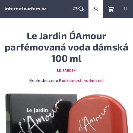
Přejít
na
CZK
obsah
Nákupní
Hledat
Přihlášení
Le Jardin D´Amour
košík
parfémovaná voda dámská
100 ml
LE JARDIN
Průměrné
Neohodnoceno
Podrobnosti hodnocení
hodnocení
produktu
je
0,0
z
5
hvězdiček.