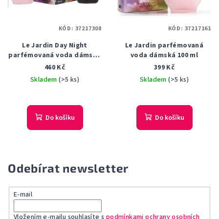
KÓD:
37217308
KÓD:
37217161
Le Jardin Day Night
Le Jardin parfémovaná
parfémovaná voda dámská
voda dámská 100 ml
2x 30 ml
460 Kč
399 Kč
Skladem
(>5 ks)
Skladem
(>5 ks)
Do košíku
Do košíku
Odebírat newsletter
E-mail
Vložením e-mailu souhlasíte s
podmínkami ochrany osobních