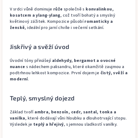
V srdci vůně dominuje
růže
společně s
konvalinkou,
kosatcem a ylang-ylang
, což tvoří bohatý a smyslný
květinový zážitek. Kompozice působí
romanticky a
ženskě
, ideální pro jarní chvíle i večerní setkání.
Jiskřivý a svěží úvod
Úvodní tóny přinášejí
aldehydy, bergamot a ovocné
nuance
s nádechem palisandru, které okamžitě zaujmou a
podtrhnou lehkost kompozice. První dojem je
čistý, svěží a
moderní
.
Teplý, smyslný dojezd
Základ tvoří
ambra, benzoín, cedr, santal, tonka a
vanilka
, které dodávají vůni hloubku a dlouhotrvající stopu.
Výsledek je
teplý a hřejivý
, s jemnou sladkostí vanilky.