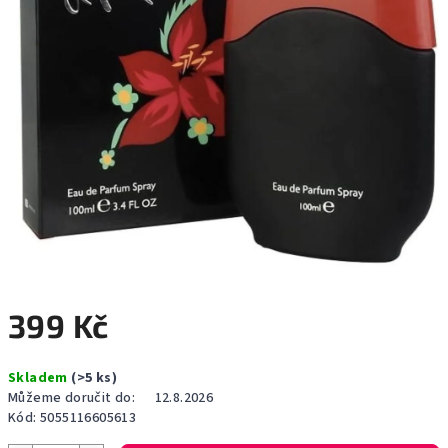
399 Kč
Měrná
Skladem
(>5 ks)
cena:
Můžeme doručit do:
12.8.2026
Kód:
5055116605613