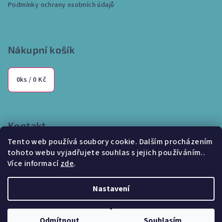
Podmínky ochrany osobních údajů
Nákupní košík
0
ks /
0 Kč
Kontakt
Tento web používá soubory cookie. Dalším procházením
info
@
internetparfem.cz
tohoto webu vyjadřujete souhlas s jejich používáním..
603 100 829
Více informací
zde
.
Nastavení
Copyright 2026
Internetparfem.cz
. Všechna práva vyhrazena.
Odmítnout
Souhlasím