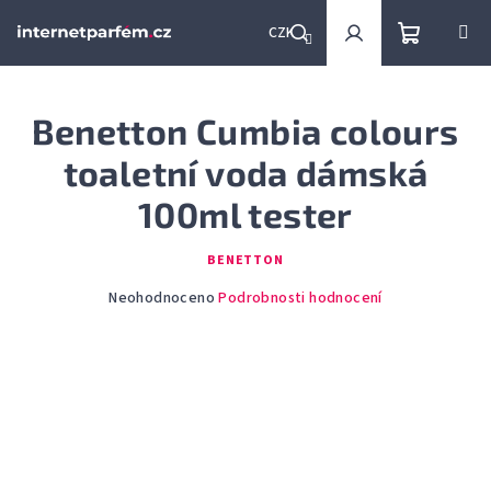
Přejít
na
CZK
obsah
Nákupní
Hledat
Přihlášení
Benetton Cumbia colours
košík
toaletní voda dámská
100ml tester
BENETTON
Průměrné
Neohodnoceno
Podrobnosti hodnocení
hodnocení
produktu
je
0,0
z
5
hvězdiček.