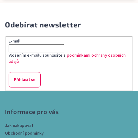
Odebírat newsletter
E-mail
Vložením e-mailu souhlasíte s
podmínkami ochrany osobních
údajů
Přihlásit se
Z
á
p
Informace pro vás
a
Jak nakupovat
t
Obchodní podmínky
í