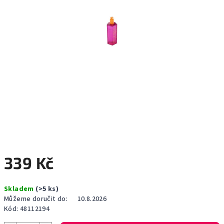
339 Kč
Měrná
Skladem
(>5 ks)
cena:
Můžeme doručit do:
10.8.2026
Kód:
48112194