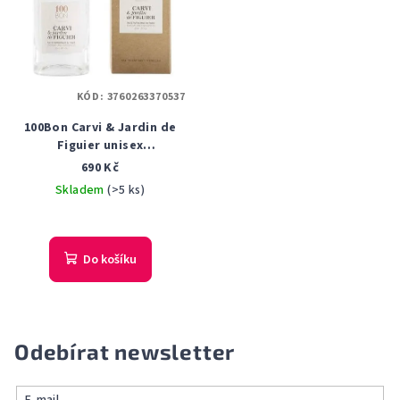
KÓD:
3760263370537
100Bon Carvi & Jardin de
Figuier unisex
parfémovaná voda 50 ml
690 Kč
Tester
Skladem
(>5 ks)
Do košíku
Odebírat newsletter
E-mail