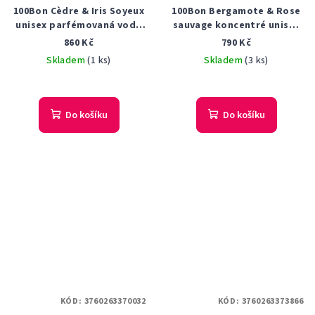
100Bon Cèdre & Iris Soyeux
100Bon Bergamote & Rose
unisex parfémovaná voda
sauvage koncentré unisex
50 ml
parfémovaná voda 50 ml
860 Kč
790 Kč
Tester
Skladem
(1 ks)
Skladem
(3 ks)
Do košíku
Do košíku
KÓD:
3760263370032
KÓD:
3760263373866