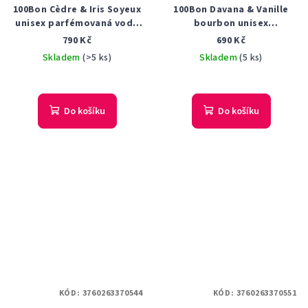
100Bon Cèdre & Iris Soyeux
100Bon Davana & Vanille
unisex parfémovaná voda
bourbon unisex
50 ml Tester
parfémovaná voda 50 ml
790 Kč
690 Kč
Tester
Skladem
(>5 ks)
Skladem
(5 ks)
Do košíku
Do košíku
KÓD:
3760263370544
KÓD:
3760263370551