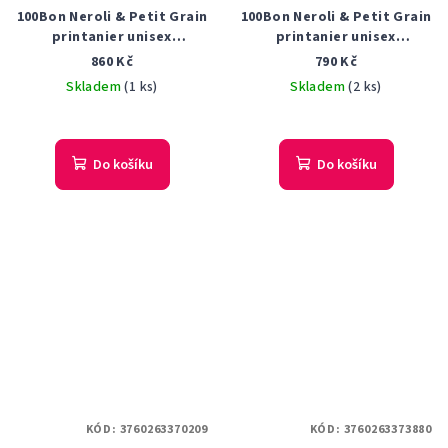
100Bon Neroli & Petit Grain
100Bon Neroli & Petit Grain
printanier unisex
printanier unisex
parfémovaná voda 50 ml
Concentré parfémovaná
860 Kč
790 Kč
voda 50 ml Tester
Skladem
(1 ks)
Skladem
(2 ks)
Do košíku
Do košíku
KÓD:
3760263370209
KÓD:
3760263373880