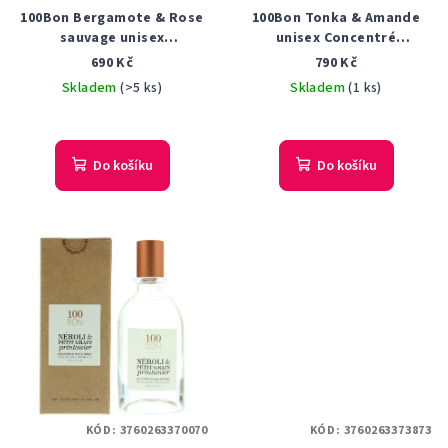
100Bon Bergamote & Rose
100Bon Tonka & Amande
sauvage unisex
unisex Concentré
parfémovaná voda 50 ml
parfémovaná voda 50 ml
690 Kč
790 Kč
Tester
Tester
Skladem
(>5 ks)
Skladem
(1 ks)
Do košíku
Do košíku
KÓD:
3760263370070
KÓD:
3760263373873