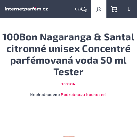
Přejít
na
CZK
obsah
Nákupní
Hledat
Přihlášení
100Bon Nagaranga & Santal
košík
citronné unisex Concentré
parfémovaná voda 50 ml
Tester
100BON
Průměrné
Neohodnoceno
Podrobnosti hodnocení
hodnocení
produktu
je
0,0
z
5