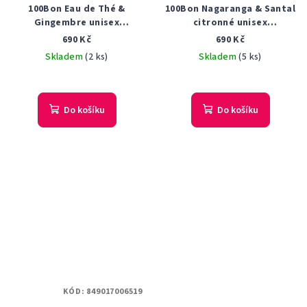
100Bon Eau de Thé &
100Bon Nagaranga & Santal
Gingembre unisex
citronné unisex
parfémovaná voda 50 ml
parfémovaná voda 50 ml
690 Kč
690 Kč
Tester
Tester
Skladem
(2 ks)
Skladem
(5 ks)
Do košíku
Do košíku
KÓD:
849017006519