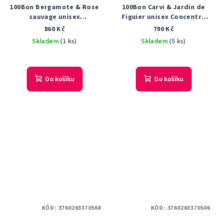
100Bon Bergamote & Rose
100Bon Carvi & Jardin de
sauvage unisex
Figuier unisex Concentré
parfémovaná voda 50 ml
parfémovaná voda 50 ml
860 Kč
790 Kč
Tester
Skladem
(1 ks)
Skladem
(5 ks)
Do košíku
Do košíku
KÓD:
3760263370568
KÓD:
3760263370506