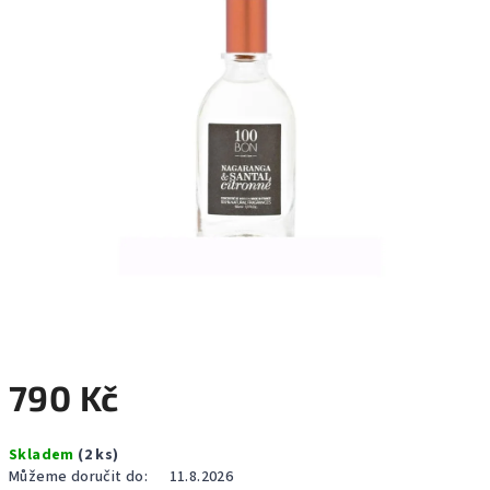
hvězdiček.
790 Kč
Měrná
Skladem
(2 ks)
cena:
Můžeme doručit do:
11.8.2026