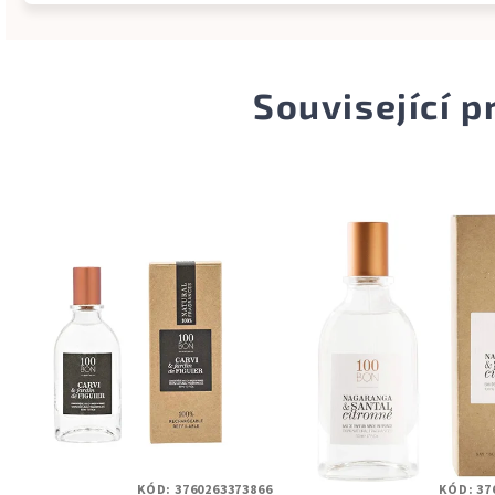
Související 
KÓD:
3760263373866
KÓD:
37