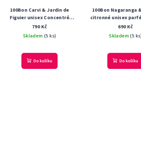
100Bon Carvi & Jardin de
100Bon Nagaranga &
Figuier unisex Concentré
citronné unisex par
parfémovaná voda 50 ml
voda 50 ml Tes
790 Kč
690 Kč
Tester
Skladem
(5 ks)
Skladem
(5 ks
Do košíku
Do košíku