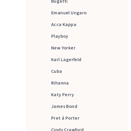
Bugatti
Emanuel Ungaro
Acca Kappa
Playboy
New Yorker
Karl Lagerfeld
Cuba
Rihanna
Katy Perry
James Bond
Pret á Porter
Cindy Crawford