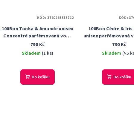
KÓD:
3760263373712
KÓD:
37
100Bon Tonka & Amande unisex
100Bon Cèdre & Iris
Concentré parfémovaná voda
unisex parfémovaná v
50 ml Tester
Tester
790 Kč
790 Kč
Skladem
(1 ks)
Skladem
(>5 k
Do košíku
Do košíku