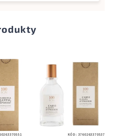
produkty
60263370551
KÓD:
3760263370537