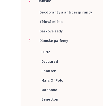
Dámské
a
n
Deodoranty a antiperspiranty
n
Tělová mléka
í
Dárkové sady
p
Dámské parfémy
a
Furla
n
Dsquared
e
Chanson
l
Marc O´Polo
Madonna
Benetton