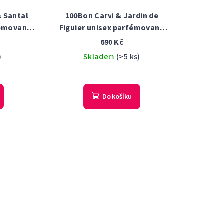
 Santal
100Bon Carvi & Jardin de
fémovaná
Figuier unisex parfémovaná
ter
voda 50 ml Tester
690 Kč
)
Skladem
(>5 ks)
Do košíku