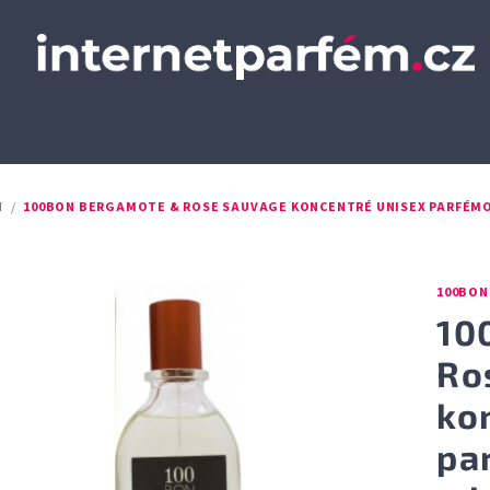
N
/
100BON BERGAMOTE & ROSE SAUVAGE KONCENTRÉ UNISEX PARFÉMO
100BON
10
Ro
ko
pa