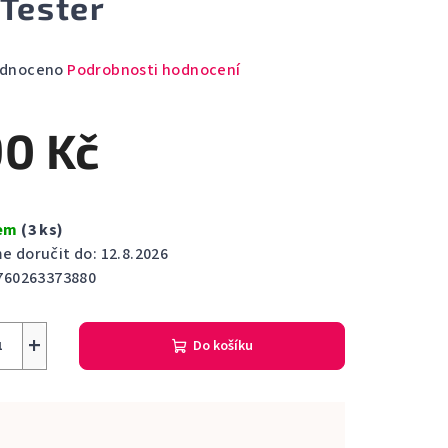
 Tester
rné
dnoceno
Podrobnosti hodnocení
cení
ktu
90 Kč
dem
(3 ks)
ček.
 doručit do:
12.8.2026
760263373880
+
Do košíku