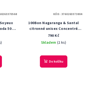
60263370568
KÓD:
3760263373804
 Soyeux
100Bon Nagaranga & Santal
oda 50 ml
citronné unisex Concentré
parfémovaná voda 50 ml
790 Kč
Tester
s)
Skladem
(2 ks)
Do košíku