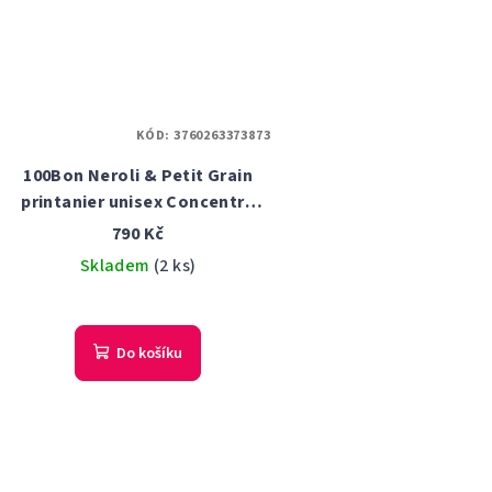
KÓD:
3760263373873
100Bon Neroli & Petit Grain
printanier unisex Concentré
parfémovaná voda 50 ml
790 Kč
Tester
Skladem
(2 ks)
Do košíku