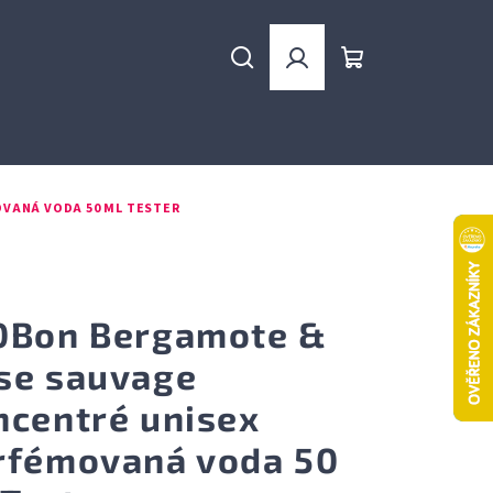
Hledat
Přihlášení
Nákupní
košík
VANÁ VODA 50 ML TESTER
0Bon Bergamote &
se sauvage
ncentré unisex
rfémovaná voda 50