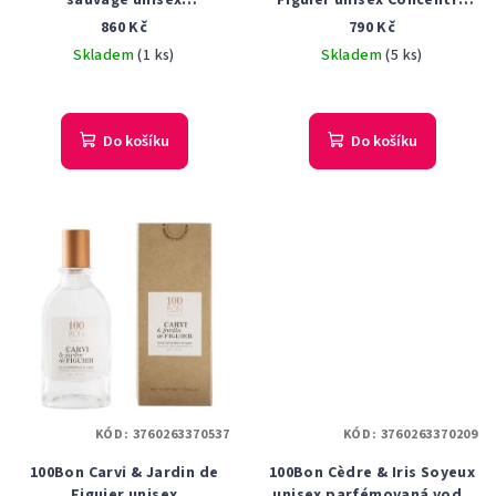
sauvage unisex
Figuier unisex Concentré
parfémovaná voda 50 ml
parfémovaná voda 50 ml
860 Kč
790 Kč
Tester
Skladem
(1 ks)
Skladem
(5 ks)
Do košíku
Do košíku
KÓD:
3760263370537
KÓD:
3760263370209
100Bon Carvi & Jardin de
100Bon Cèdre & Iris Soyeux
Figuier unisex
unisex parfémovaná voda