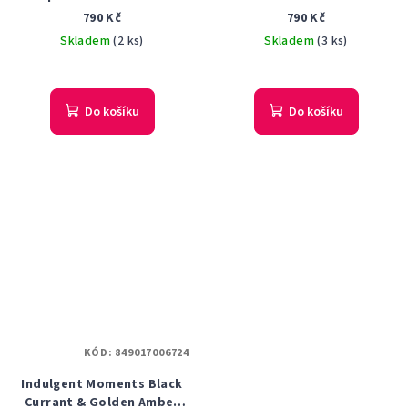
Concentré parfémovaná
PARFÉMOVANÁ VODA
790 Kč
790 Kč
voda 50 ml Tester
DÁMSKÁ 125 ML
Skladem
(2 ks)
Skladem
(3 ks)
Do košíku
Do košíku
KÓD:
849017006724
Indulgent Moments Black
Currant & Golden Amber