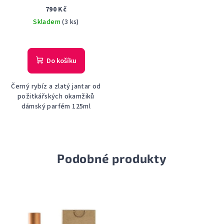
PARFÉMOVANÁ VODA
790 Kč
DÁMSKÁ 125 ML
Skladem
(3 ks)
Do košíku
Černý rybíz a zlatý jantar od
požitkářských okamžiků
dámský parfém 125ml
Podobné produkty