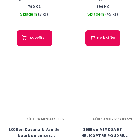
parfémovaná voda 50 ml
parfémovaná voda 50 ml
790 Kč
690 Kč
Tester
Tester
Skladem
(3 ks)
Skladem
(>5 ks)
Do košíku
Do košíku
KÓD:
3760263370506
KÓD:
37602633703729
100Bon Davana & Vanille
100Bon MIMOSA ET
bourbon unisex
HELICOPTRE POUDRE