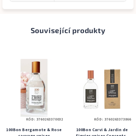
Související produkty
KÓD:
3760263370032
KÓD:
3760263373866
100Bon Bergamote & Rose
100Bon Carvi & Jardin de