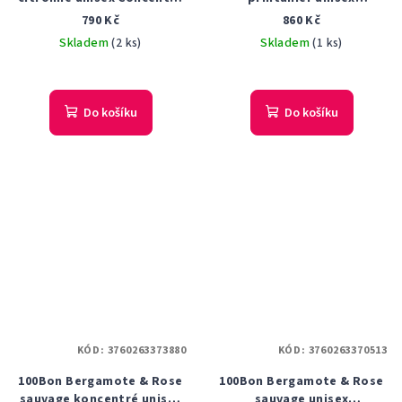
parfémovaná voda 50 ml
parfémovaná voda 50 ml
790 Kč
860 Kč
Tester
Skladem
(2 ks)
Skladem
(1 ks)
Do košíku
Do košíku
KÓD:
3760263373880
KÓD:
3760263370513
100Bon Bergamote & Rose
100Bon Bergamote & Rose
sauvage koncentré unisex
sauvage unisex