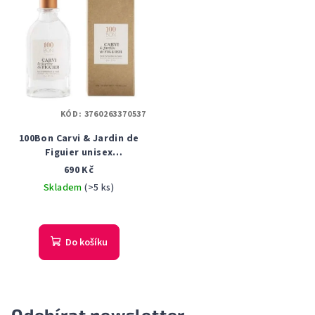
KÓD:
3760263370537
100Bon Carvi & Jardin de
Figuier unisex
parfémovaná voda 50 ml
690 Kč
Tester
Skladem
(>5 ks)
Do košíku
Odebírat newsletter