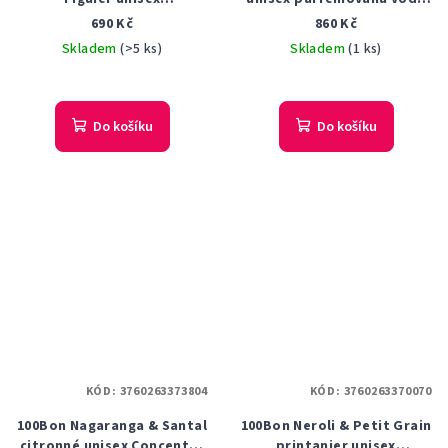
parfémovaná voda 50 ml
50 ml
690 Kč
860 Kč
Tester
Skladem
(>5 ks)
Skladem
(1 ks)
Do košíku
Do košíku
KÓD:
3760263373804
KÓD:
3760263370070
100Bon Nagaranga & Santal
100Bon Neroli & Petit Grain
citronné unisex Concentré
printanier unisex