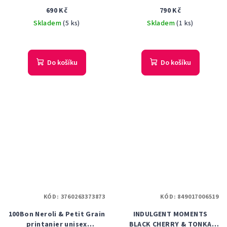
parfémovaná voda 50 ml
PARFÉMOVÁ VODA
690 Kč
790 Kč
Tester
KONCENTRÁT 50 ml Tester
Skladem
(5 ks)
Skladem
(1 ks)
Do košíku
Do košíku
KÓD:
3760263373873
KÓD:
849017006519
100Bon Neroli & Petit Grain
INDULGENT MOMENTS
printanier unisex
BLACK CHERRY & TONKA