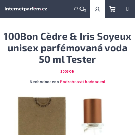
Přejít
na
CZK
obsah
Nákupní
Hledat
Přihlášení
100Bon Cèdre & Iris Soyeux
košík
unisex parfémovaná voda
50 ml Tester
100BON
Průměrné
Neohodnoceno
Podrobnosti hodnocení
hodnocení
produktu
je
0,0
z
5
hvězdiček.