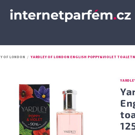
EY OF LONDON
/
YARDLEY OF LONDON ENGLISH POPPY&VIOLET TOALETN
YARDLE
Ya
En
to
12