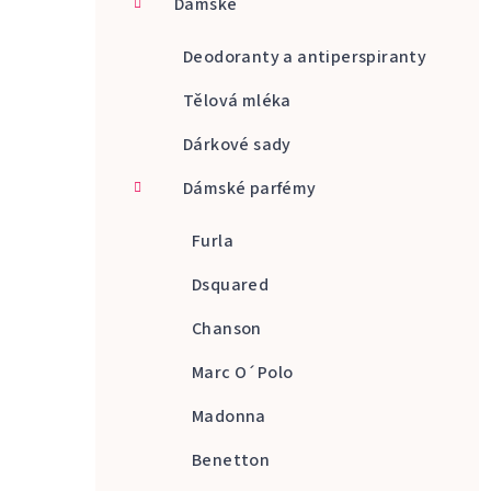
Dámské
a
n
Deodoranty a antiperspiranty
n
Tělová mléka
í
Dárkové sady
p
Dámské parfémy
a
Furla
n
Dsquared
e
Chanson
l
Marc O´Polo
Madonna
Benetton