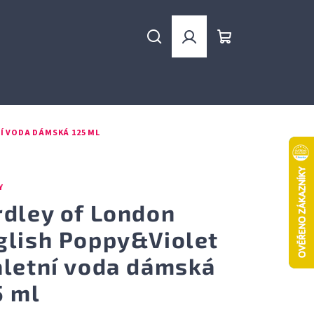
Hledat
Přihlášení
Nákupní
košík
Í VODA DÁMSKÁ 125 ML
Y
rdley of London
glish Poppy&Violet
aletní voda dámská
5 ml