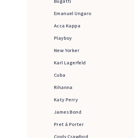
Bugatti
Emanuel Ungaro
Acca Kappa
Playboy
New Yorker
Karl Lagerfeld
Cuba
Rihanna
Katy Perry
James Bond
Pret á Porter
Cindy Crawford