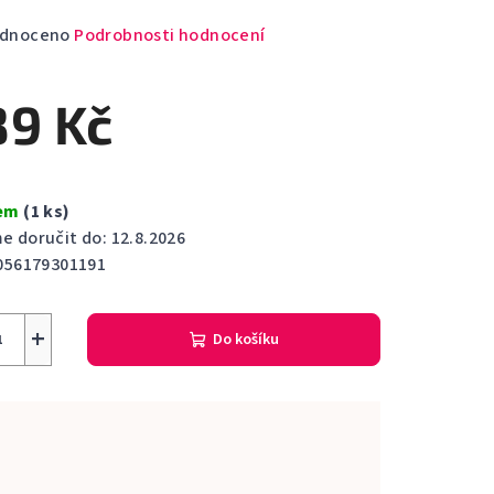
rné
dnoceno
Podrobnosti hodnocení
cení
ktu
89 Kč
dem
(1 ks)
ček.
 doručit do:
12.8.2026
056179301191
+
Do košíku