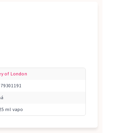
ey of London
179301191
ná
25 ml vapo