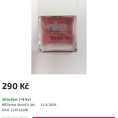
290 Kč
Měrná
Skladem
(>5 ks)
cena:
Můžeme doručit do:
11.8.2026
Kód:
119732206