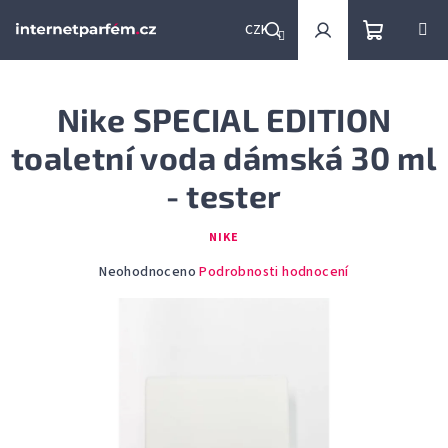
Přejít
na
CZK
obsah
Nákupní
Hledat
Přihlášení
Nike SPECIAL EDITION
košík
toaletní voda dámská 30 ml
- tester
NIKE
Průměrné
Neohodnoceno
Podrobnosti hodnocení
hodnocení
produktu
je
0,0
z
5
hvězdiček.