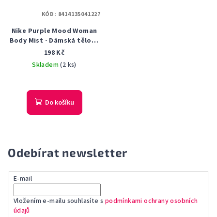
KÓD:
8414135041227
Nike Purple Mood Woman
Body Mist - Dámská tělová
mlha 200 ml
198 Kč
Skladem
(2 ks)
Do košíku
Odebírat newsletter
E-mail
Vložením e-mailu souhlasíte s
podmínkami ochrany osobních
údajů