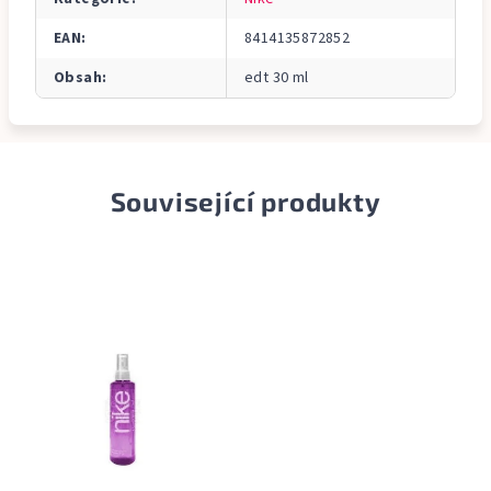
EAN
:
8414135872852
Obsah
:
edt 30 ml
Související produkty