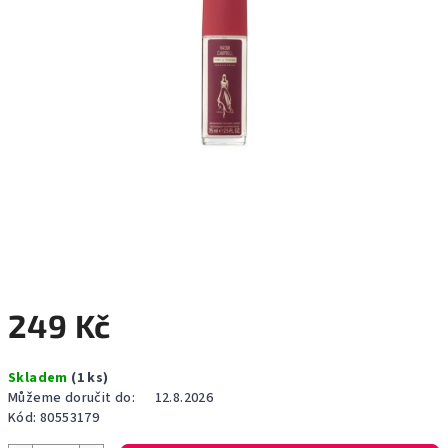
249 Kč
Měrná
Skladem
(1 ks)
cena:
Můžeme doručit do:
12.8.2026
Kód:
80553179