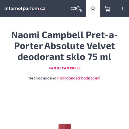
Přejít
na
CZK
obsah
Nákupní
Hledat
Přihlášení
Naomi Campbell Pret-a-
košík
Porter Absolute Velvet
deodorant sklo 75 ml
NAOMI CAMPBELL
Průměrné
Neohodnoceno
Podrobnosti hodnocení
hodnocení
produktu
je
0,0
z
5
hvězdiček.