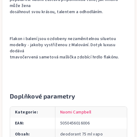
může žena
dosáhnout svou krásou, talentem a odhodláním.
Flakon i balení jsou ozdobeny nezaměnitelnou siluetou
modelky - jakoby vystřiženou z Malování. Dotyk luxusu
dodává
tmavočervená sametová mašlička zdobící hrdlo flakónu.
Doplňkové parametry
Kategorie
:
Naomi Campbell
EAN
:
5050456016006
Obsah
:
deodorant 75 ml vapo