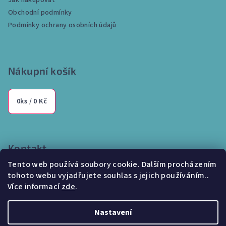
Jak nakupovat
t
Obchodní podmínky
í
Podmínky ochrany osobních údajů
Nákupní košík
0
ks /
0 Kč
Kontakt
Tento web používá soubory cookie. Dalším procházením
info
@
internetparfem.cz
tohoto webu vyjadřujete souhlas s jejich používáním..
603 100 829
Více informací
zde
.
Nastavení