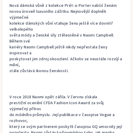
Nová dámská vůně z kolekce Prét-a-Porter nabízí ženám
novou úroveň luxusního zážitku. Nejnovější doplněk
výjimečné
kolekce dámských vůní vtahuje ženu ještě více dovnitř
velkolepého
světa módy a ženské síly ztělesněné v Naomi Campbell.
Během své
kariéry Naomi Campbell ještě nikdy nepřestala ženy
inspirovat a
poskytovat jim zdroj okouzlení. Ačkoliv se neustále rozvíjí a
mění,
stále zůstává ikonou ženskosti.
V roce 2018 Naomi opět zářila. V červnu získala
prestižní ocenění CFDA Fashion Icon Award za svůj
výjimečný přínos
do módního průmyslu. Její publikace v časopise Vogue a
rozhovor,
který se svým partnerem poskytli časopisu GQ umocnily její
popularitu. Naomi zůstává připomínkou toho, jak mnoho