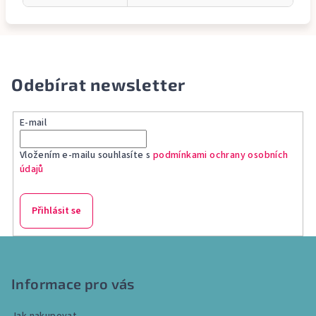
Odebírat newsletter
E-mail
Vložením e-mailu souhlasíte s
podmínkami ochrany osobních
údajů
Přihlásit se
Z
á
p
Informace pro vás
a