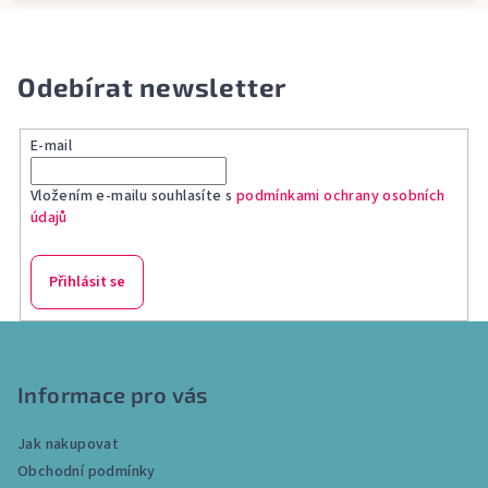
Odebírat newsletter
E-mail
Vložením e-mailu souhlasíte s
podmínkami ochrany osobních
údajů
Přihlásit se
Z
á
p
Informace pro vás
a
Jak nakupovat
t
Obchodní podmínky
í