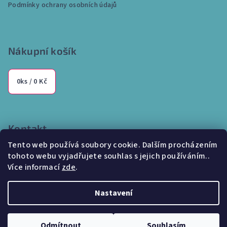
Podmínky ochrany osobních údajů
Nákupní košík
0
ks /
0 Kč
Kontakt
Tento web používá soubory cookie. Dalším procházením
info
@
internetparfem.cz
tohoto webu vyjadřujete souhlas s jejich používáním..
603 100 829
Více informací
zde
.
Nastavení
Copyright 2026
Internetparfem.cz
. Všechna práva vyhrazena.
Odmítnout
Souhlasím