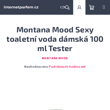
Přejít
na
CZK
obsah
Nákupní
Hledat
Přihlášení
Montana Mood Sexy
košík
toaletní voda dámská 100
ml Tester
MONTANA MOOD
Průměrné
Neohodnoceno
Podrobnosti hodnocení
hodnocení
produktu
je
0,0
z
5
hvězdiček.