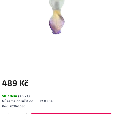
489 Kč
Měrná
Skladem
(>5 ks)
cena:
Můžeme doručit do:
12.8.2026
Kód:
62042616