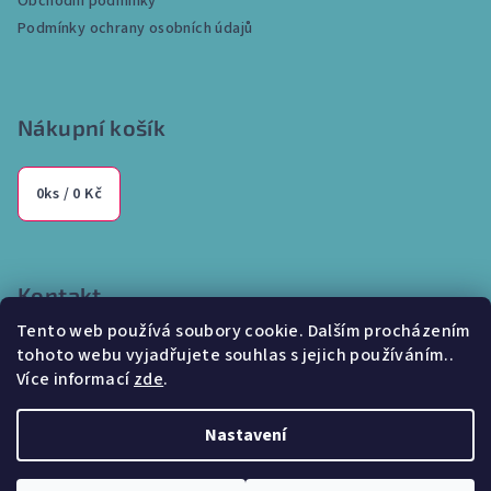
Obchodní podmínky
í
Podmínky ochrany osobních údajů
Nákupní košík
0
ks /
0 Kč
Kontakt
Tento web používá soubory cookie. Dalším procházením
info
@
internetparfem.cz
tohoto webu vyjadřujete souhlas s jejich používáním..
603 100 829
Více informací
zde
.
Nastavení
Copyright 2026
Internetparfem.cz
. Všechna práva vyhrazena.