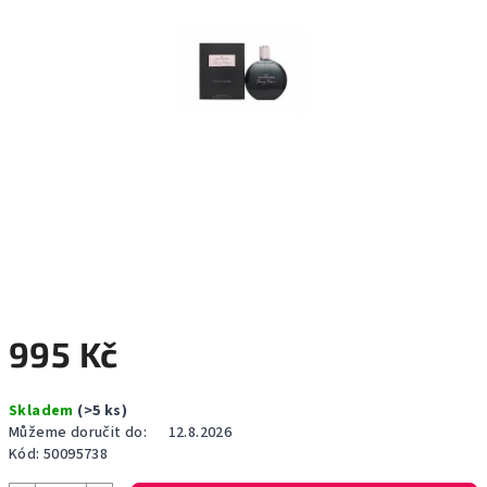
995 Kč
Měrná
Skladem
(>5 ks)
cena:
Můžeme doručit do:
12.8.2026
Kód:
50095738