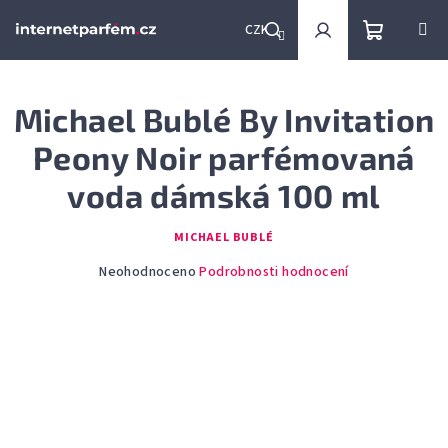
Přejít
na
CZK
obsah
Nákupní
Hledat
Přihlášení
Michael Bublé By Invitation
košík
Peony Noir parfémovaná
voda dámská 100 ml
MICHAEL BUBLÉ
Průměrné
Neohodnoceno
Podrobnosti hodnocení
hodnocení
produktu
je
0,0
z
5
hvězdiček.