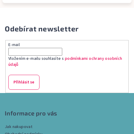
Odebírat newsletter
E-mail
Vložením e-mailu souhlasíte s
podmínkami ochrany osobních
údajů
Přihlásit se
Z
á
p
Informace pro vás
a
Jak nakupovat
t