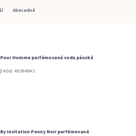
ší
Abecedně
é Pour Homme parfémovaná voda pánská
)
Kód:
49394943
 By Invitation Peony Noir parfémovaná