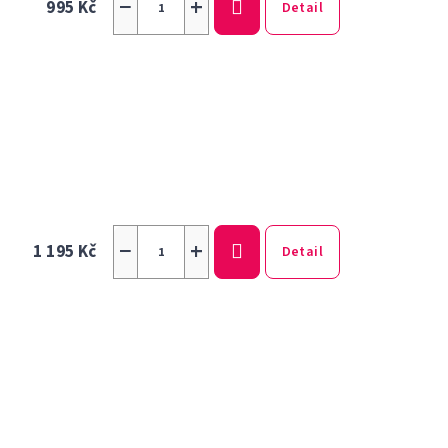
−
+
995 Kč
Detail
−
+
1 195 Kč
Detail