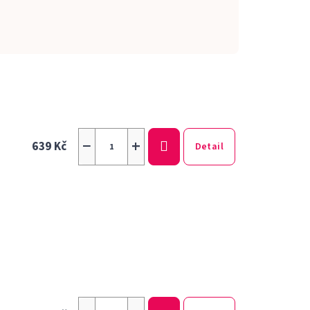
−
+
639 Kč
Detail