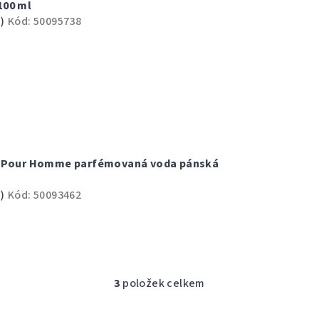
100 ml
)
Kód:
50095738
é Pour Homme parfémovaná voda pánská
)
Kód:
50093462
3
položek celkem
O
v