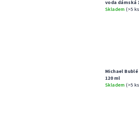
u
t
voda dámská 
Skladem
(>5 ks
k
ů
t
ů
Michael Bubl
120 ml
Skladem
(>5 ks