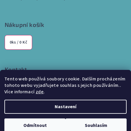
Nákupní košík
0
ks /
0 Kč
Kontakt
Tento web používá soubory cookie. Dalším procházením
info
@
internetparfem.cz
tohoto webu vyjadřujete souhlas s jejich používáním..
603 100 829
Více informací
zde
.
Nastavení
Copyright 2026
Internetparfem.cz
. Všechna práva vyhrazena.
Odmítnout
Souhlasím