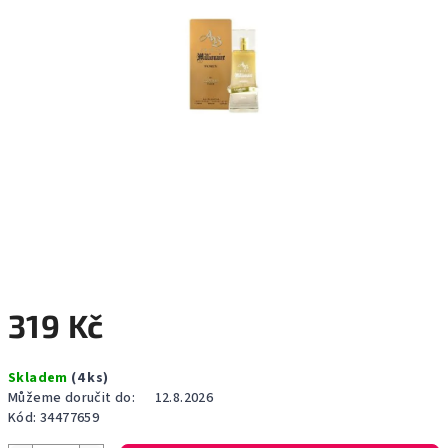
319 Kč
Měrná
Skladem
(4 ks)
cena:
Můžeme doručit do:
12.8.2026
Kód:
34477659