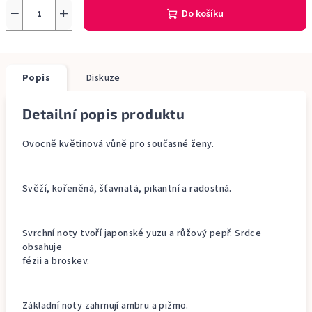
−
+
Do košíku
Popis
Diskuze
Detailní popis produktu
Ovocně květinová vůně pro současné ženy.
Svěží, kořeněná, šťavnatá, pikantní a radostná.
Svrchní noty tvoří japonské yuzu a růžový pepř. Srdce
obsahuje
fézii a broskev.
Základní noty zahrnují ambru a pižmo.