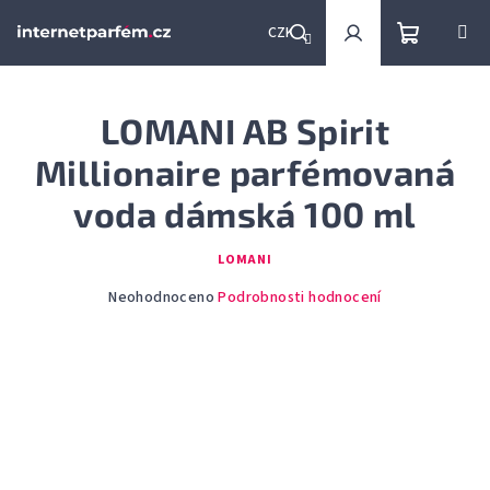
Přejít
na
CZK
obsah
Nákupní
Hledat
Přihlášení
LOMANI AB Spirit
košík
Millionaire parfémovaná
voda dámská 100 ml
LOMANI
Průměrné
Neohodnoceno
Podrobnosti hodnocení
hodnocení
produktu
je
0,0
z
5
hvězdiček.