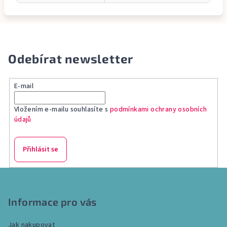
Odebírat newsletter
E-mail
Vložením e-mailu souhlasíte s
podmínkami ochrany osobních
údajů
Přihlásit se
Z
á
p
Informace pro vás
a
Jak nakupovat