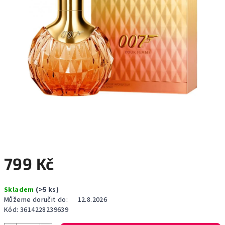
799 Kč
Měrná
Skladem
(>5 ks)
cena:
Můžeme doručit do:
12.8.2026
Kód:
3614228239639