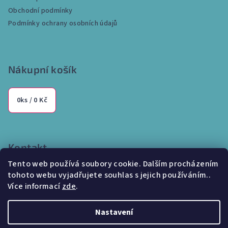
t
Obchodní podmínky
í
Podmínky ochrany osobních údajů
Nákupní košík
0
ks /
0 Kč
Kontakt
Tento web používá soubory cookie. Dalším procházením
info
@
internetparfem.cz
tohoto webu vyjadřujete souhlas s jejich používáním..
603 100 829
Více informací
zde
.
Nastavení