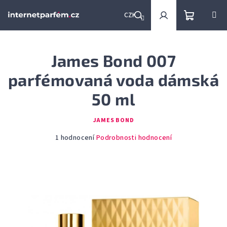
Přejít
na
CZK
obsah
Nákupní
Hledat
Přihlášení
James Bond 007
košík
parfémovaná voda dámská
50 ml
JAMES BOND
Průměrné
1 hodnocení
Podrobnosti hodnocení
hodnocení
produktu
je
5,0
z
5
hvězdiček.