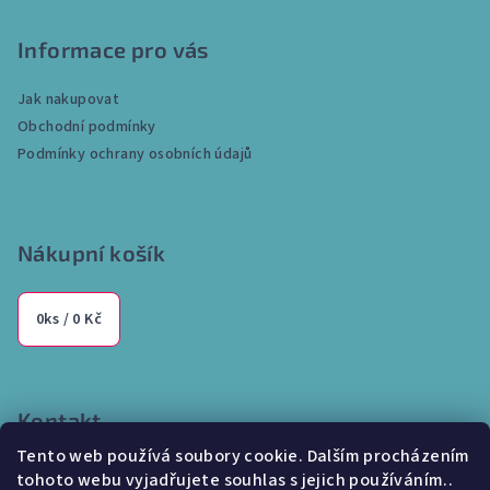
á
p
Informace pro vás
a
Jak nakupovat
t
Obchodní podmínky
í
Podmínky ochrany osobních údajů
Nákupní košík
0
ks /
0 Kč
Kontakt
Tento web používá soubory cookie. Dalším procházením
info
@
internetparfem.cz
tohoto webu vyjadřujete souhlas s jejich používáním..