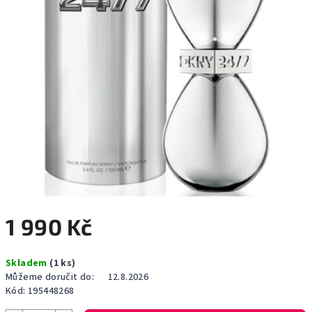
1 990 Kč
Měrná
Skladem
(1 ks)
cena:
Můžeme doručit do:
12.8.2026
Kód:
195448268