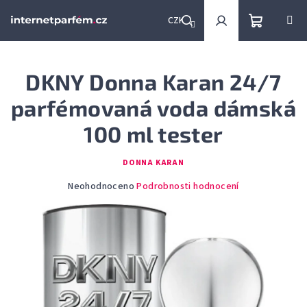
Přejít
na
CZK
obsah
Nákupní
Hledat
Přihlášení
DKNY Donna Karan 24/7
košík
parfémovaná voda dámská
100 ml tester
DONNA KARAN
Průměrné
Neohodnoceno
Podrobnosti hodnocení
hodnocení
produktu
je
0,0
z
5
hvězdiček.