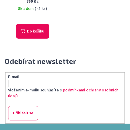
TOALETNÍ VODA DÁMSKÁ
869 Kč
Skladem
(>5 ks)
Do košíku
Odebírat newsletter
E-mail
Vložením e-mailu souhlasíte s
podmínkami ochrany osobních
údajů
Přihlásit se
Z