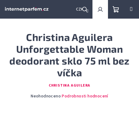
Přejít
na
CZK
obsah
Nákupní
Hledat
Přihlášení
Christina Aguilera
košík
Unforgettable Woman
deodorant sklo 75 ml bez
víčka
CHRISTINA AGUILERA
Průměrné
Neohodnoceno
Podrobnosti hodnocení
hodnocení
produktu
je
0,0
z
5