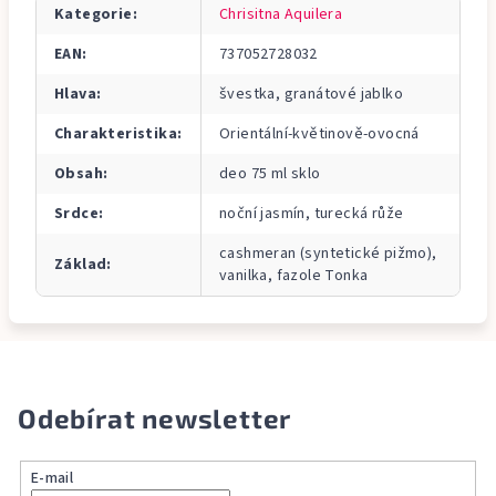
Kategorie
:
Chrisitna Aquilera
EAN
:
737052728032
Hlava
:
švestka, granátové jablko
Charakteristika
:
Orientální-květinově-ovocná
Obsah
:
deo 75 ml sklo
Srdce
:
noční jasmín, turecká růže
cashmeran (syntetické pižmo),
Základ
:
vanilka, fazole Tonka
Odebírat newsletter
E-mail