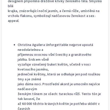
designem připomíná dráždivé křivky ženského těla. Smyslná
bílá
krajka, znázorňující noční jasmín, a černá růže, umístěná na
vrcholu flakonu, symbolizují nadčasovou ženskost a sex-
appeal.
Christina Aguilera Unforgettable nejprve upoutá
neodolatelnou a
příjemnou ovocnou vůní švestky a granátového
jablka. Srdcem vůně
vyzařuje vznešený buket květin, včetně v noci
kvetoucího jasmínu,
jedinečné květiny, která se odhaluje jen pod rouškou
tmy a je známá
jako dáma noci. Prostřední akord je umocněn nejvíce
nadčasovým
ženským tónem ze všech: tureckou růží. Tento tón je
tak luxusní, že
až 60 000 těchto krásných květin je potřeba sklidit v
časných