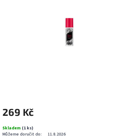
hvězdiček.
269 Kč
Měrná
Skladem
(1 ks)
cena:
Můžeme doručit do:
11.8.2026