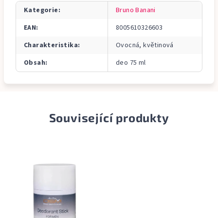
Kategorie
:
Bruno Banani
EAN
:
8005610326603
Charakteristika
:
Ovocná, květinová
Obsah
:
deo 75 ml
Související produkty