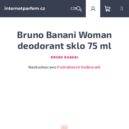
Přejít
na
CZK
obsah
Nákupní
Hledat
Přihlášení
Bruno Banani Woman
košík
deodorant sklo 75 ml
BRUNO BANANI
Průměrné
Neohodnoceno
Podrobnosti hodnocení
hodnocení
produktu
je
0,0
z
5
hvězdiček.