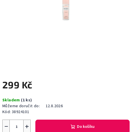
299 Kč
Měrná
Skladem
(1 ks)
cena:
Můžeme doručit do:
12.8.2026
Kód:
38924101
−
+
Do košíku