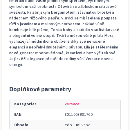
Emerald bude Vaším jedinečným šperkem, vytříbeným
symbolem vaší osobnosti. Otevírá se zábleskem citrusové
svěžesti, kalábrijským bergamotem, šťavnatou broskví a
nádechem růžového pepře. V srdci se mísí zelená poupata
růží s jasmínem a malinovým sorbetem. Základ vůně
kombinuje bílé pižmo, Tonka boby a kadidlo v sofistikované
a elegantní vonné stopě. Tváří a múzou vůně je Lila Moss,
vycházející módní ikona oblíbená díky své nenucené
eleganci a nepřehlédnutelnému půvabu. Lila je ztělesněním
nové generace: sebevědomé, kreativní a bez výčitek své.
Její svěží elegance přináší do rodiny vůní Versace novou
energii.
Doplňkové parametry
Kategorie
:
Versace
EAN
:
8011003901760
Obsah
:
edp 1 ml vapo