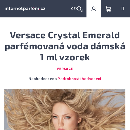
Přejít
na
CZK
obsah
Nákupní
Hledat
Přihlášení
Versace Crystal Emerald
košík
parfémovaná voda dámská
1 ml vzorek
VERSACE
Průměrné
Neohodnoceno
Podrobnosti hodnocení
hodnocení
produktu
je
0,0
z
5
hvězdiček.