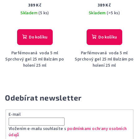
set(EdP5+BSG25+ASB25)
Set(EdP5+ASB25+BSG25)
389 Kč
389 Kč
Skladem
(5 ks)
Skladem
(>5 ks)
Do košíku
Do košíku
Parfémovaná voda 5 ml
Parfémovaná voda 5 ml
Sprchový gel 25 ml Balzám po
Sprchový gel 25 ml Balzám po
holení 25 ml
holení 25 ml
Odebírat newsletter
E-mail
Vložením e-mailu souhlasíte s
podmínkami ochrany osobních
údajů