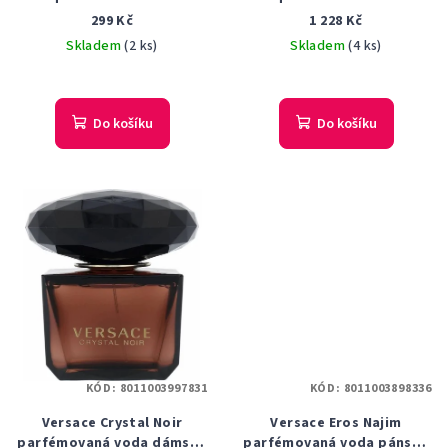
dámská 5 ml
dámská 100 ml
299 Kč
1 228 Kč
Skladem
(2 ks)
Skladem
(4 ks)
Do košíku
Do košíku
KÓD:
8011003997831
KÓD:
8011003898336
Versace Crystal Noir
Versace Eros Najim
parfémovaná voda dámská
parfémovaná voda pánská