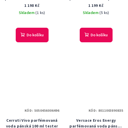
90 ml tester
100 ml tester
1 198 Kč
1 199 Kč
Skladem
(1 ks)
Skladem
(5 ks)
Do košíku
Do košíku
KÓD:
5050456006496
KÓD:
8011003890835
Cerruti Vivo parfémovaná
Versace Eros Energy
voda pánská 100 ml tester
parfémovaná voda pánská