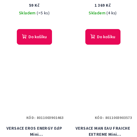
s rozprašovačem
90 ml
59 Kč
1 369 Kč
Skladem
(>5 ks)
Skladem
(4 ks)
Do košíku
Do košíku
KÓD:
8011003901463
KÓD:
8011003903573
VERSACE EROS ENERGY EdP
VERSACE MAN EAU FRAICHE
Mini
EXTREME Mini