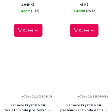
1 ml vzorek s
1 049 Kč
45 Kč
rozprašovačem
Skladem
(1 ks)
Skladem
(>5 ks)
Do košíku
Do košíku
KÓD:
8011003809806
KÓD:
8018365070462
Versace Crystal Noir
Versace Crystal Noir
toaletní voda pro ženy 1 ml
parfémovaná voda dámská