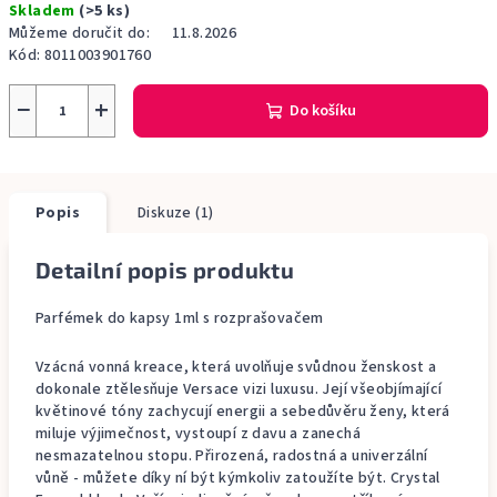
Skladem
(>5 ks)
cena:
Můžeme doručit do:
11.8.2026
Kód:
8011003901760
−
+
Do košíku
Popis
Diskuze (1)
Detailní popis produktu
Parfémek do kapsy 1ml s rozprašovačem
Vzácná vonná kreace, která uvolňuje svůdnou ženskost a
dokonale ztělesňuje Versace vizi luxusu. Její všeobjímající
květinové tóny zachycují energii a sebedůvěru ženy, která
miluje výjimečnost, vystoupí z davu a zanechá
nesmazatelnou stopu. Přirozená, radostná a univerzální
vůně - můžete díky ní být kýmkoliv zatoužíte být. Crystal