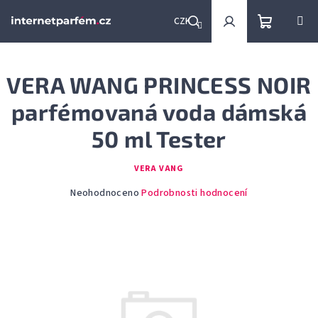
Přejít
na
CZK
obsah
Nákupní
Hledat
Přihlášení
VERA WANG PRINCESS NOIR
košík
parfémovaná voda dámská
50 ml Tester
VERA VANG
Průměrné
Neohodnoceno
Podrobnosti hodnocení
hodnocení
produktu
je
0,0
z
5
hvězdiček.