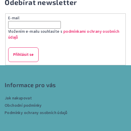
Odebírat newsletter
E-mail
Vložením e-mailu souhlasíte s
podmínkami ochrany osobních
údajů
Přihlásit se
Z
á
p
Informace pro vás
a
Jak nakupovat
t
Obchodní podmínky
í
Podmínky ochrany osobních údajů