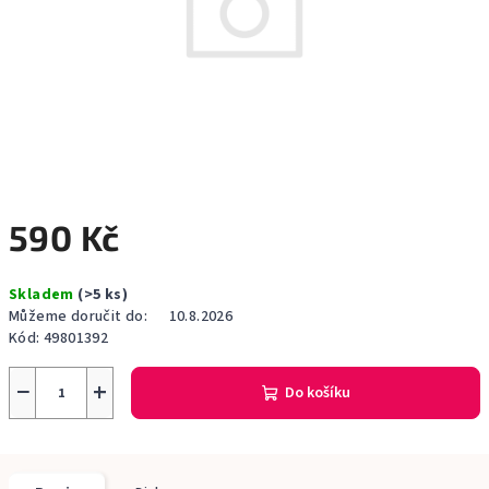
590 Kč
Měrná
Skladem
(>5 ks)
cena:
Můžeme doručit do:
10.8.2026
Kód:
49801392
−
+
Do košíku