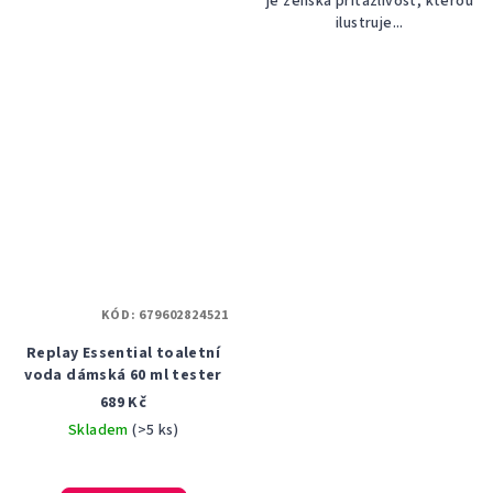
je ženská přitažlivost, kterou
ilustruje...
KÓD:
679602824521
Replay Essential toaletní
voda dámská 60 ml tester
689 Kč
Skladem
(>5 ks)