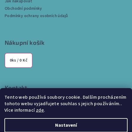
Jak nakupovat
t
Obchodní podmínky
í
Podmínky ochrany osobních údajů
Nákupní košík
0
ks /
0 Kč
Kontakt
Tento web používá soubory cookie. Dalším procházením
info
@
internetparfem.cz
tohoto webu vyjadřujete souhlas s jejich používáním..
603 100 829
Více informací
zde
.
Nastavení