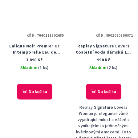
KÓD:
7640111502685
KÓD:
8901030866871
Lalique Noir Premier Or
Replay Signature Lovers
Intemporelle Eau de
toaletní voda dámská 100
Parfum 100ml parfémovaná
ml tester
3 890 Kč
990 Kč
voda unisex TESTER
Skladem
(1 ks)
Skladem
(2 ks)
Do košíku
Do košíku
Replay Signature Lovers
Woman je elegantní vůně
vyjadřující milost a vášeň s
vynikajícími a jedinečnými
květinovými emocemi. Toto