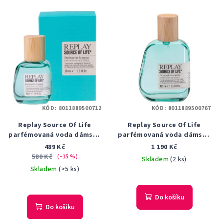
KÓD:
8011889500712
KÓD:
8011889500767
Replay Source Of Life
Replay Source Of Life
parfémovaná voda dámská
parfémovaná voda dámská
30 ml
100 ml
489 Kč
1 190 Kč
580 Kč
(–15 %)
Skladem
(2 ks)
Skladem
(>5 ks)
Do košíku
Do košíku