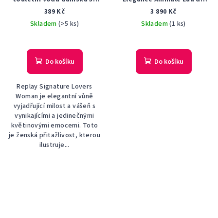
ml
Parfum 100ml parfémovaná
389 Kč
3 890 Kč
voda unisex TESTER
Skladem
(>5 ks)
Skladem
(1 ks)
Do košíku
Do košíku
Replay Signature Lovers
Woman je elegantní vůně
vyjadřující milost a vášeň s
vynikajícími a jedinečnými
květinovými emocemi. Toto
je ženská přitažlivost, kterou
ilustruje...