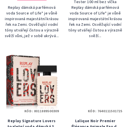
Tester 100 ml bez víčka
Replay dámská parfémová
Replay dámská parfémová
voda Source of Life* je vůně
voda Source of Life* je vůně
inspirovaná majestátní krásou
inspirovaná majestátní krásou
řek na Zemi. Osvěžující vodní
řek na Zemi. Osvěžující vodní
tóny utvářejí čistou a výrazně
tóny utvářejí čistou a výrazně
svěží vůni, jež v sobě ukrývá...
svěží...
KÓD:
8011889500309
KÓD:
7640111501725
Replay Signature Lovers
Lalique Noir Premier
toaletní voda dámská 30
Élégance Animale Eau de