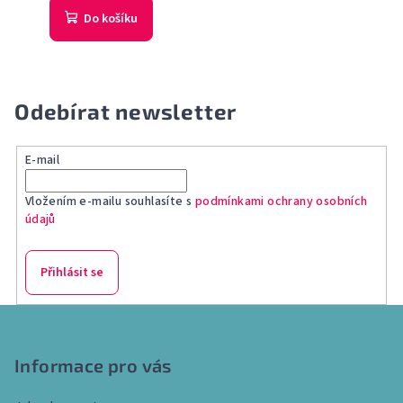
Do košíku
Odebírat newsletter
E-mail
Vložením e-mailu souhlasíte s
podmínkami ochrany osobních
údajů
Přihlásit se
Z
á
p
Informace pro vás
a