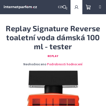
Přejít
na
CZK
obsah
Nákupní
Hledat
Přihlášení
Replay Signature Reverse
košík
toaletní voda dámská 100
ml - tester
REPLAY
Průměrné
Neohodnoceno
Podrobnosti hodnocení
hodnocení
produktu
je
0,0
z
5
hvězdiček.