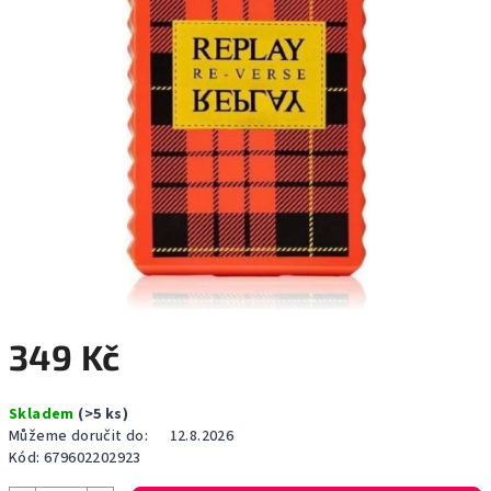
349 Kč
Měrná
Skladem
(>5 ks)
cena:
Můžeme doručit do:
12.8.2026
Kód:
679602202923