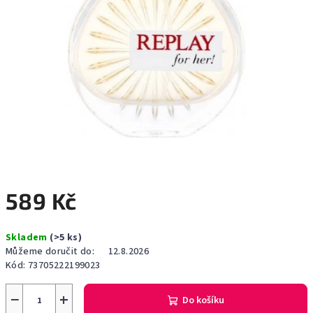
589 Kč
Měrná
Skladem
(>5 ks)
cena:
Můžeme doručit do:
12.8.2026
Kód:
73705222199023
−
+
Do košíku