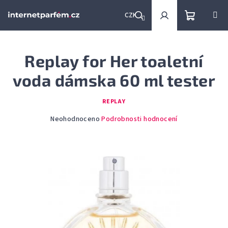
Přejít
na
CZK
obsah
Nákupní
Hledat
Přihlášení
Replay for Her toaletní
košík
voda dámska 60 ml tester
REPLAY
Průměrné
Neohodnoceno
Podrobnosti hodnocení
hodnocení
produktu
je
0,0
z
5
hvězdiček.