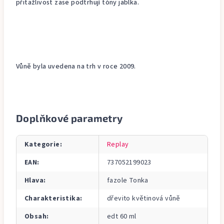
přitažlivost zase podtrhují tóny jablka.
Vůně byla uvedena na trh v roce 2009.
Doplňkové parametry
Kategorie
:
Replay
EAN
:
737052199023
Hlava
:
fazole Tonka
Charakteristika
:
dřevito květinová vůně
Obsah
:
edt 60 ml