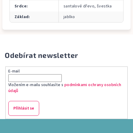
Srdce
:
santalové dřevo, švestka
Základ
:
jablko
Odebírat newsletter
E-mail
Vložením e-mailu souhlasíte s
podmínkami ochrany osobních
údajů
Přihlásit se
Z
á