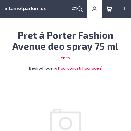
Přejít
na
CZK
obsah
Nákupní
Hledat
Přihlášení
Pret á Porter Fashion
košík
Avenue deo spray 75 ml
COTY
Průměrné
Neohodnoceno
Podrobnosti hodnocení
hodnocení
produktu
je
0,0
z
5
hvězdiček.