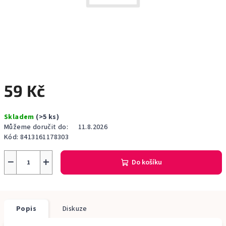
59 Kč
Měrná
Skladem
(>5 ks)
cena:
Můžeme doručit do:
11.8.2026
Kód:
8413161178303
−
+
Do košíku
Popis
Diskuze