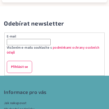
Odebírat newsletter
E-mail
Vložením e-mailu souhlasíte s
podmínkami ochrany osobních
údajů
Přihlásit se
Z
á
p
Informace pro vás
a
Jak nakupovat
t