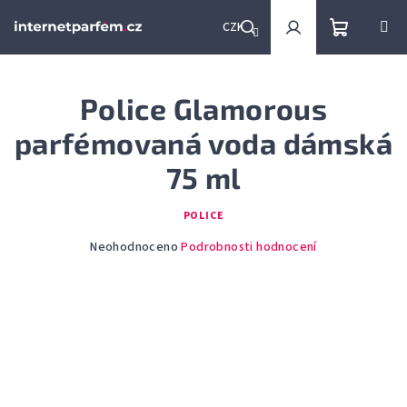
Přejít
na
CZK
obsah
Nákupní
Hledat
Přihlášení
Police Glamorous
košík
parfémovaná voda dámská
75 ml
POLICE
Průměrné
Neohodnoceno
Podrobnosti hodnocení
hodnocení
produktu
je
0,0
z
5
hvězdiček.