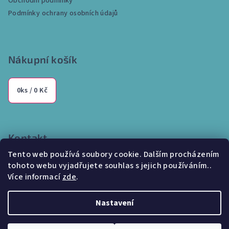
Obchodní podmínky
í
Podmínky ochrany osobních údajů
Nákupní košík
0
ks /
0 Kč
Kontakt
Tento web používá soubory cookie. Dalším procházením
info
@
internetparfem.cz
tohoto webu vyjadřujete souhlas s jejich používáním..
603 100 829
Více informací
zde
.
Nastavení
Copyright 2026
Internetparfem.cz
. Všechna práva vyhrazena.