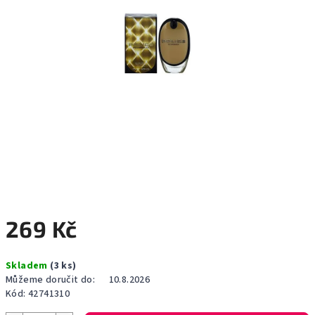
269 Kč
Měrná
Skladem
(3 ks)
cena:
Můžeme doručit do:
10.8.2026
Kód:
42741310