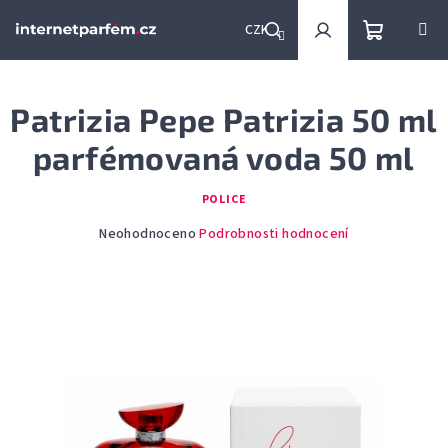
Přejít
na
CZK
obsah
Nákupní
Hledat
Přihlášení
Patrizia Pepe Patrizia 50 ml
košík
parfémovaná voda 50 ml
POLICE
Průměrné
Neohodnoceno
Podrobnosti hodnocení
hodnocení
produktu
je
0,0
z
5
hvězdiček.