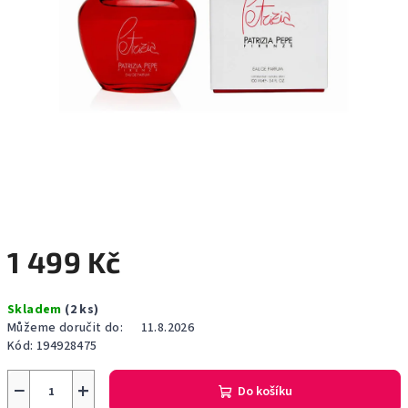
1 499 Kč
Měrná
Skladem
(2 ks)
cena:
Můžeme doručit do:
11.8.2026
Kód:
194928475
−
+
Do košíku