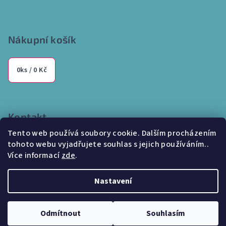
Nákupní košík
0
ks /
0 Kč
Kontakt
Tento web používá soubory cookie. Dalším procházením
info
@
internetparfem.cz
tohoto webu vyjadřujete souhlas s jejich používáním..
603 100 829
Více informací
zde
.
Nastavení
Copyright 2026
Internetparfem.cz
. Všechna práva vyhrazena.
Odmítnout
Souhlasím
Vytvořil Shoptet