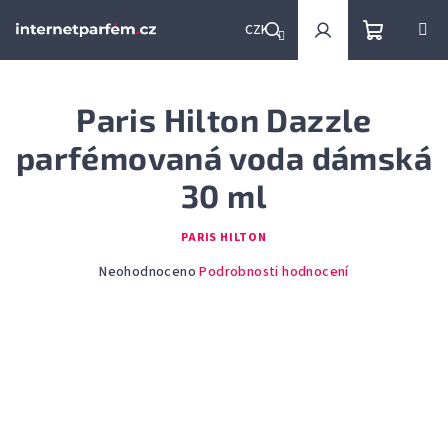
Přejít
na
CZK
obsah
Nákupní
Hledat
Přihlášení
Paris Hilton Dazzle
košík
parfémovaná voda dámská
30 ml
PARIS HILTON
Průměrné
Neohodnoceno
Podrobnosti hodnocení
hodnocení
produktu
je
0,0
z
5
hvězdiček.