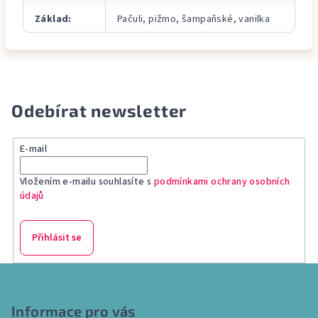
Základ
:
Pačuli, pižmo, šampaňské, vanilka
Odebírat newsletter
E-mail
Vložením e-mailu souhlasíte s
podmínkami ochrany osobních
údajů
Přihlásit se
Z
á
p
Informace pro vás