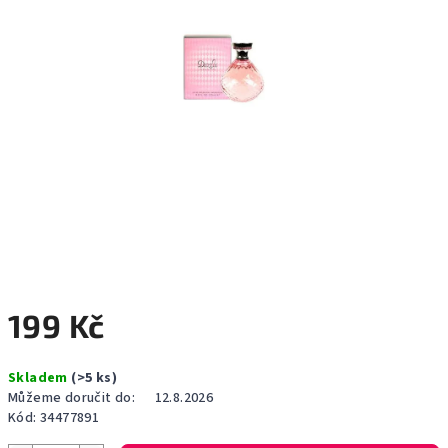
199 Kč
Měrná
Skladem
(>5 ks)
cena:
Můžeme doručit do:
12.8.2026
Kód:
34477891