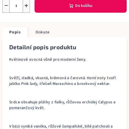
−
+
Do košíku
Popis
Diskuze
Detailní popis produktu
Květinově ovocná vůně pro moderní ženy.
Svěží, sladká, vkusná, krémová a čarovná. Horní noty tvoří
jablko Pink lady, třešeň Maraschino a broskvový nektar.
Srdce obsahuje plátky z fialky, růžovou orchidej Calypso a
pomerančový květ.
V bázi vyniká vanilka, růžové šampaňské, bílé patchouli a