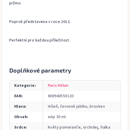
pižmo.
Poprvé představena v roce 2012.
Perfektní pro každou příležitost.
Doplňkové parametry
Kategorie
:
Paris Hilton
EAN
:
608940550120
Hlava
:
Višeň, červené jablko, broskev
Obsah
:
edp 30 ml
Srdce
:
Květy pomeranče, orchidej, fialka