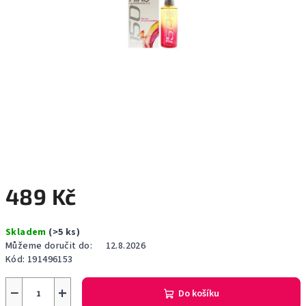
489 Kč
Měrná
Skladem
(>5 ks)
cena:
Můžeme doručit do:
12.8.2026
Kód:
191496153
−
+
Do košíku