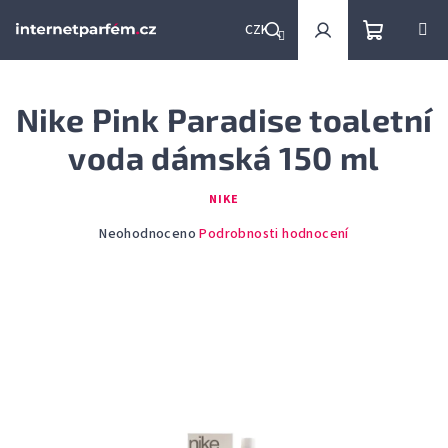
Přejít
na
CZK
obsah
Nákupní
Hledat
Přihlášení
Nike Pink Paradise toaletní
košík
voda dámská 150 ml
NIKE
Průměrné
Neohodnoceno
Podrobnosti hodnocení
hodnocení
produktu
je
0,0
z
5
hvězdiček.