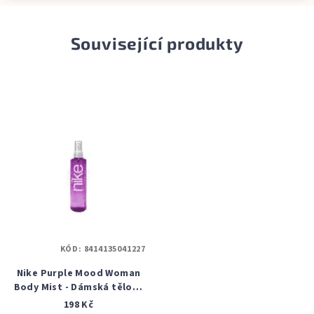
Související produkty
KÓD:
8414135041227
Nike Purple Mood Woman
Body Mist - Dámská tělová
mlha 200 ml
198 Kč