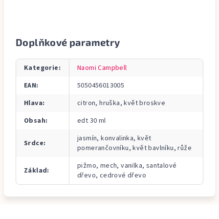
Doplňkové parametry
Kategorie
:
Naomi Campbell
EAN
:
5050456013005
Hlava
:
citron, hruška, květ broskve
Obsah
:
edt 30 ml
jasmín, konvalinka, květ
Srdce
:
pomerančovníku, květ bavlníku, růže
pižmo, mech, vanilka, santalové
Základ
:
dřevo, cedrové dřevo