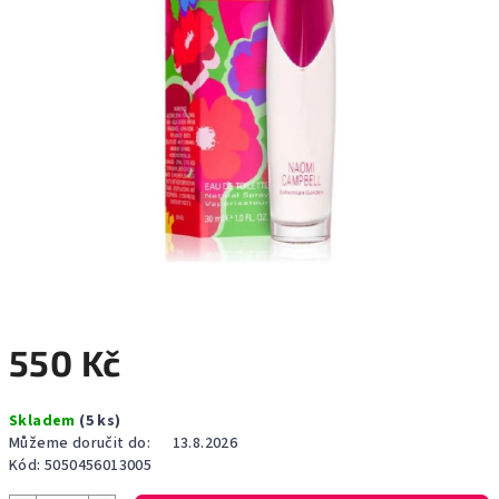
550 Kč
Měrná
Skladem
(5 ks)
cena:
Můžeme doručit do:
13.8.2026
Kód:
5050456013005