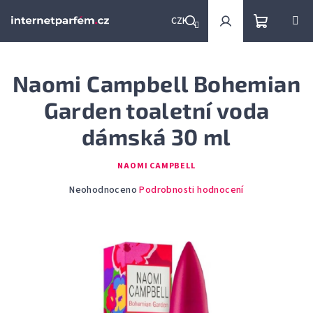
Přejít
na
CZK
obsah
Nákupní
Hledat
Přihlášení
Naomi Campbell Bohemian
košík
Garden toaletní voda
dámská 30 ml
NAOMI CAMPBELL
Průměrné
Neohodnoceno
Podrobnosti hodnocení
hodnocení
produktu
je
0,0
z
5
hvězdiček.