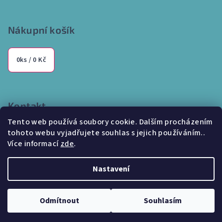
Nákupní košík
0
ks /
0 Kč
Kontakt
Tento web používá soubory cookie. Dalším procházením
info
@
internetparfem.cz
tohoto webu vyjadřujete souhlas s jejich používáním..
603 100 829
Více informací
zde
.
Nastavení
Copyright 2026
Internetparfem.cz
. Všechna práva vyhrazena.
Odmítnout
Souhlasím
Vytvořil Shoptet