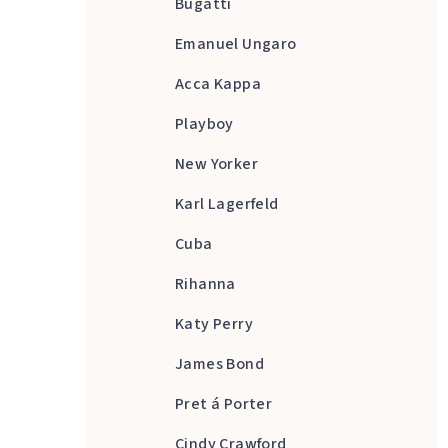
Bugatti
Emanuel Ungaro
Acca Kappa
Playboy
New Yorker
Karl Lagerfeld
Cuba
Rihanna
Katy Perry
James Bond
Pret á Porter
Cindy Crawford