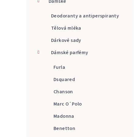
Dámské
a
n
Deodoranty a antiperspiranty
n
Tělová mléka
í
Dárkové sady
p
Dámské parfémy
a
Furla
n
Dsquared
e
Chanson
l
Marc O´Polo
Madonna
Benetton