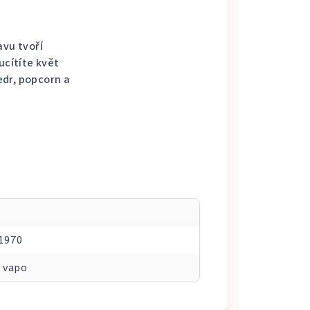
avu tvoří
ucítíte květ
edr, popcorn a
1970
 vapo