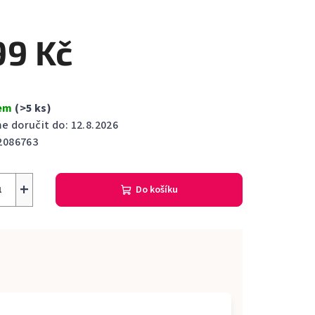
cení
ktu
99 Kč
dem
(>5 ks)
ček.
 doručit do:
12.8.2026
2086763
+
Do košíku