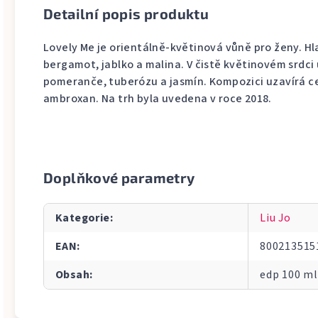
Detailní popis produktu
Lovely Me je orientálně-květinová vůně pro ženy. Hl
bergamot, jablko a malina. V čistě květinovém srdci 
pomeranče, tuberózu a jasmín. Kompozici uzavírá c
ambroxan. Na trh byla uvedena v roce 2018.
Doplňkové parametry
Kategorie
:
Liu Jo
EAN
:
800213515
Obsah
:
edp 100 ml