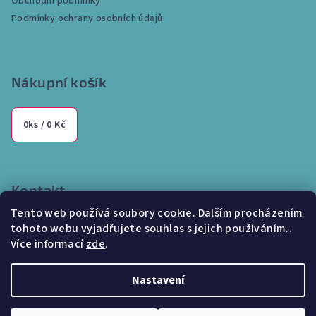
Obchodní podmínky
í
Podmínky ochrany osobních údajů
Nákupní košík
0
ks /
0 Kč
Kontakt
Tento web používá soubory cookie. Dalším procházením
info
@
internetparfem.cz
tohoto webu vyjadřujete souhlas s jejich používáním..
603 100 829
Více informací
zde
.
Nastavení
Copyright 2026
Internetparfem.cz
. Všechna práva vyhrazena.