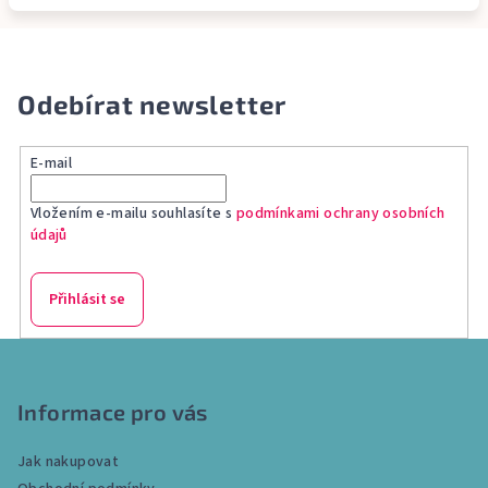
Odebírat newsletter
E-mail
Vložením e-mailu souhlasíte s
podmínkami ochrany osobních
údajů
Přihlásit se
Z
á
p
Informace pro vás
a
Jak nakupovat
t