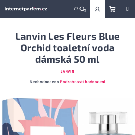
Přejít
na
CZK
obsah
Nákupní
Hledat
Přihlášení
Lanvin Les Fleurs Blue
košík
Orchid toaletní voda
dámská 50 ml
LANVIN
Průměrné
Neohodnoceno
Podrobnosti hodnocení
hodnocení
produktu
je
0,0
z
5
hvězdiček.