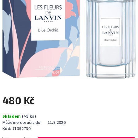
480 Kč
Měrná
Skladem
(>5 ks)
cena:
Můžeme doručit do:
11.8.2026
Kód:
71392730