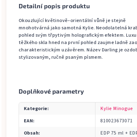
Detailní popis produktu
Okouzlující květinově–orientální vůně je stejně
mnohotvárná jako samotná Kylie. Neodolatelná krab
pohled svým třpytivým holografickým efektem. Luxus
těžkého skla hned na první pohled zaujme ladně z
charakteristickým uzávěrem. Název Darling je ozdob
stylizovaným, ručně psaným písmem.
Doplňkové parametry
Kategorie
:
Kylie Minogue
EAN
:
810023673071
Obsah
:
EDP 75 ml + ED