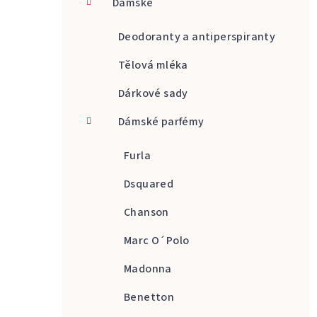
Dámské
a
n
Deodoranty a antiperspiranty
n
Tělová mléka
í
Dárkové sady
p
Dámské parfémy
a
Furla
n
Dsquared
e
Chanson
l
Marc O´Polo
Madonna
Benetton