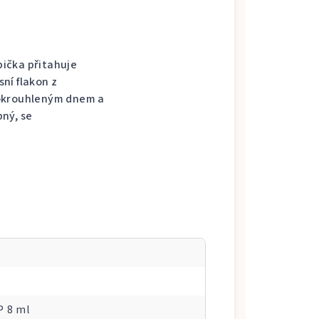
ička přitahuje
ní flakon z
aokrouhleným dnem a
ný, se
P 8 ml