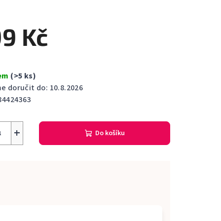
cení
ktu
9 Kč
dem
(>5 ks)
ček.
 doručit do:
10.8.2026
84424363
+
Do košíku