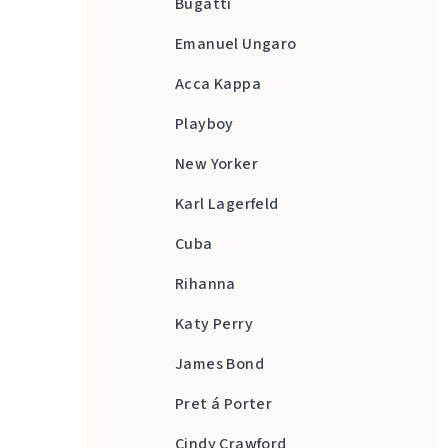
Bugatti
Emanuel Ungaro
Acca Kappa
Playboy
New Yorker
Karl Lagerfeld
Cuba
Rihanna
Katy Perry
James Bond
Pret á Porter
Cindy Crawford