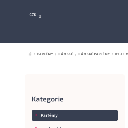
Přejít
na
CZK
obsah
/
PARFÉMY
/
DÁMSKÉ
/
DÁMSKÉ PARFÉMY
/
KYLIE 
DOMŮ
P
o
Kategorie
Přeskočit
s
kategorie
t
Parfémy
r