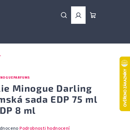
Hledat
Přihlášení
Nákupní
košík
L
INOGUEPARFUMS
lie Minogue Darling
mská sada EDP 75 ml
EDP 8 ml
rné
dnoceno
Podrobnosti hodnocení