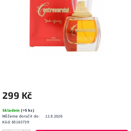
299 Kč
Měrná
Skladem
(>5 ks)
cena:
Můžeme doručit do:
12.8.2026
Kód:
65163739