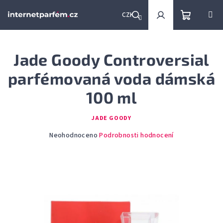
Přejít
na
CZK
obsah
Nákupní
Hledat
Přihlášení
Jade Goody Controversial
košík
parfémovaná voda dámská
100 ml
JADE GOODY
Průměrné
Neohodnoceno
Podrobnosti hodnocení
hodnocení
produktu
je
0,0
z
5
hvězdiček.