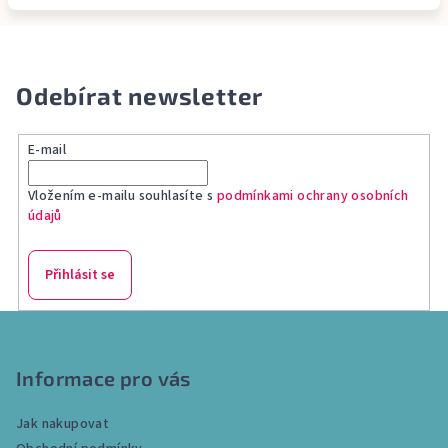
Odebírat newsletter
E-mail
Vložením e-mailu souhlasíte s
podmínkami ochrany osobních
údajů
Přihlásit se
Z
á
p
Informace pro vás
a
Jak nakupovat
t