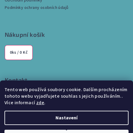
Obchodní podmínky
í
Podmínky ochrany osobních údajů
Nákupní košík
0
ks /
0 Kč
Kontakt
Tento web používá soubory cookie. Dalším procházením
info
@
internetparfem.cz
tohoto webu vyjadřujete souhlas s jejich používáním..
603 100 829
Více informací
zde
.
Nastavení
Copyright 2026
Internetparfem.cz
. Všechna práva vyhrazena.