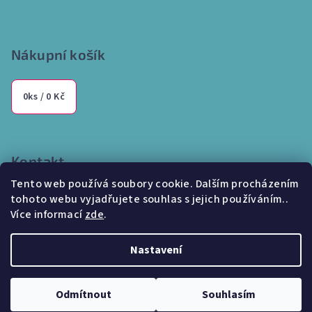
Nákupní košík
0
ks /
0 Kč
Kontakt
Tento web používá soubory cookie. Dalším procházením
info
@
internetparfem.cz
tohoto webu vyjadřujete souhlas s jejich používáním..
603 100 829
Více informací
zde
.
Nastavení
Copyright 2026
Internetparfem.cz
. Všechna práva vyhrazena.
Odmítnout
Souhlasím
Vytvořil Shoptet