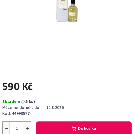
590 Kč
Měrná
Skladem
(>5 ks)
cena:
Můžeme doručit do:
12.8.2026
Kód:
44999577
−
+
Do košíku