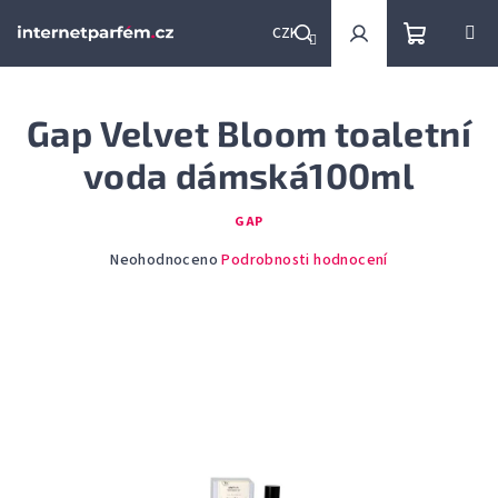
Přejít
na
CZK
obsah
Nákupní
Hledat
Přihlášení
Gap Velvet Bloom toaletní
košík
voda dámská100ml
GAP
Průměrné
Neohodnoceno
Podrobnosti hodnocení
hodnocení
produktu
je
0,0
z
5
hvězdiček.