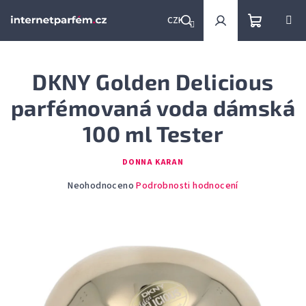
Přejít
na
CZK
obsah
Nákupní
Hledat
Přihlášení
DKNY Golden Delicious
košík
parfémovaná voda dámská
100 ml Tester
DONNA KARAN
Průměrné
Neohodnoceno
Podrobnosti hodnocení
hodnocení
produktu
je
0,0
z
5
hvězdiček.