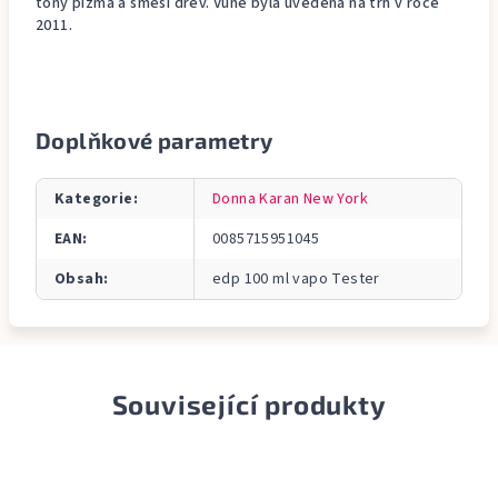
tóny pižma a směsi dřev. Vůně byla uvedena na trh v roce
2011.
Doplňkové parametry
Kategorie
:
Donna Karan New York
EAN
:
0085715951045
Obsah
:
edp 100 ml vapo Tester
Související produkty