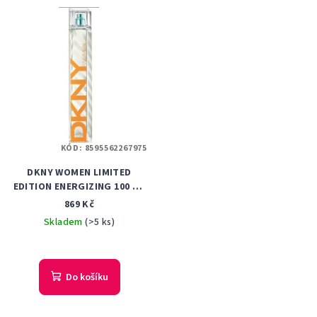
KÓD:
8595562267975
DKNY WOMEN LIMITED
EDITION ENERGIZING 100 ML
TOALETNÍ VODA DÁMSKÁ
869 Kč
Skladem
(>5 ks)
Do košíku