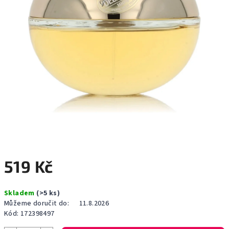
519 Kč
Měrná
Skladem
(>5 ks)
cena:
Můžeme doručit do:
11.8.2026
Kód:
172398497