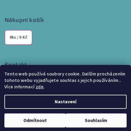
Nákupní košík
0
ks /
0 Kč
Kontakt
Tento web používá soubory cookie. Dalším procházením
info
@
internetparfem.cz
tohoto webu vyjadřujete souhlas s jejich používáním..
603 100 829
Více informací
zde
.
Nastavení
Copyright 2026
Internetparfem.cz
. Všechna práva vyhrazena.
Odmítnout
Souhlasím
Vytvořil Shoptet