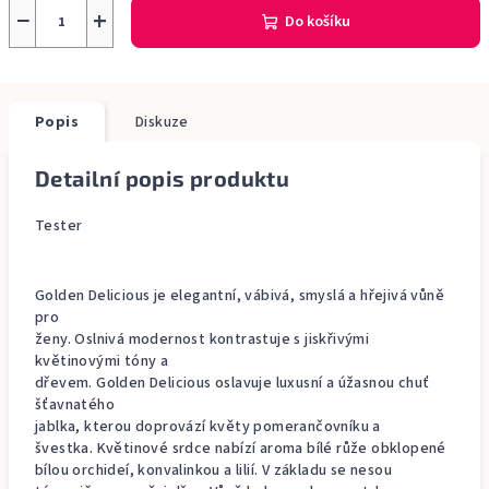
−
+
Do košíku
Popis
Diskuze
Detailní popis produktu
Tester
Golden Delicious je elegantní, vábivá, smyslá a hřejivá vůně
pro
ženy. Oslnivá modernost kontrastuje s jiskřivými
květinovými tóny a
dřevem. Golden Delicious oslavuje luxusní a úžasnou chuť
šťavnatého
jablka, kterou doprovází květy pomerančovníku a
švestka. Květinové srdce nabízí aroma bílé růže obklopené
bílou orchideí, konvalinkou a lilií. V základu se nesou