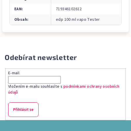
EAN
:
719346102612
Obsah
:
edp 100 ml vapo Tester
Odebírat newsletter
E-mail
Vložením e-mailu souhlasíte s
podmínkami ochrany osobních
údajů
Přihlásit se
Z