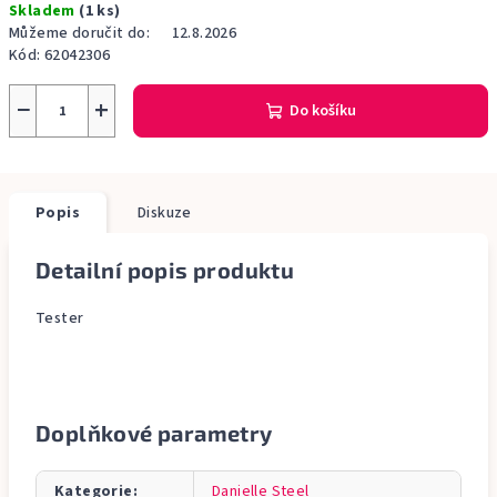
Skladem
(1 ks)
cena:
Můžeme doručit do:
12.8.2026
Kód:
62042306
−
+
Do košíku
Popis
Diskuze
Detailní popis produktu
Tester
Doplňkové parametry
Kategorie
:
Danielle Steel