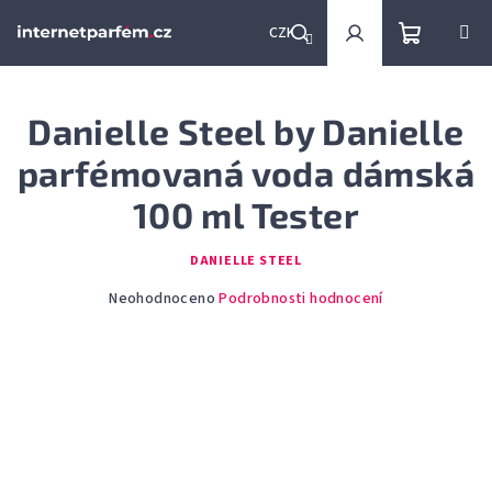
Přejít
na
CZK
obsah
Nákupní
Hledat
Přihlášení
Danielle Steel by Danielle
košík
parfémovaná voda dámská
100 ml Tester
DANIELLE STEEL
Průměrné
Neohodnoceno
Podrobnosti hodnocení
hodnocení
produktu
je
0,0
z
5
hvězdiček.